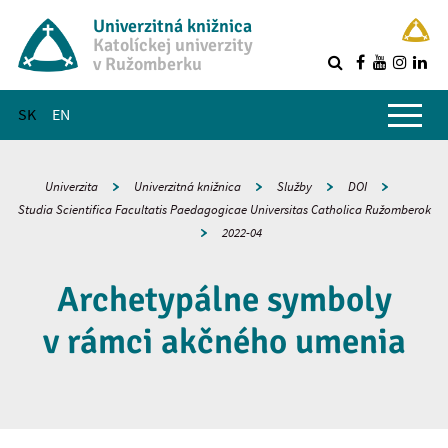
Univerzitná knižnica
Katolíckej univerzity
v Ružomberku
R
Hlavné menu
SK
EN
Univerzita
Univerzitná knižnica
Služby
DOI
Studia Scientifica Facultatis Paedagogicae Universitas Catholica Ružomberok
2022-04
Archetypálne symboly
v rámci akčného umenia