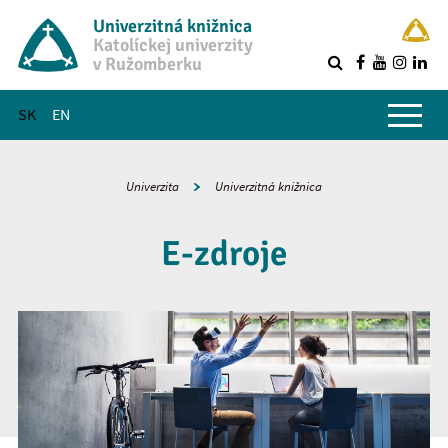
Univerzitná knižnica
Katolíckej univerzity
v Ružomberku
R
Hlavné menu
SK
EN
Univerzita
Univerzitná knižnica
E-zdroje