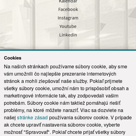
Kalendár
Facebook
Instagram
Youtube
Linkedin
Cookies
Sledujte nás cez náš pravidelný newsletter
Na našich stránkach používame súbory cookie, aby sme
vám umožnili čo najlepšie prezeranie internetových
stránok a mohli zlepšovať naše služby. Pokiaľ prijmete
všetky súbory cookie, umožní nám to prispôsobiť obsah a
marketingové informácie tak, aby zodpovedali vašim
Odoslať
potrebám. Súbory cookie nám taktiež pomáhajú riešiť
problémy, na ktoré môžete naraziť. Viac sa dozviete na
našej
stránke zásad
používania súborov cookie. V prípade
© 2021-2026 ku.sk. Všetky práva vyhradené.
|
Ochrana osobných údajov
|
ak chcete upraviť nastavenia súborov cookie, vyberte
Vyhlásenie o prístupnosti
|
Admin
možnosť "Spravovať". Pokiaľ chcete prijať všetky súbory
This site is protected by reCAPTCHA and the Google
Privacy Policy
and
Terms of