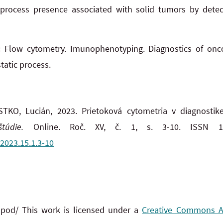
 process presence associated with solid tumors by detect
:
Flow cytometry. Imunophenotyping. Diagnostics of onc
tatic process.
TKO, Lucián, 2023. Prietoková cytometria v diagnostik
túdie.
Online. Roč. XV, č. 1, s. 3-10. ISSN 13
.2023.15.1.3-10
 pod/ This work is licensed under a
Creative Commons Att