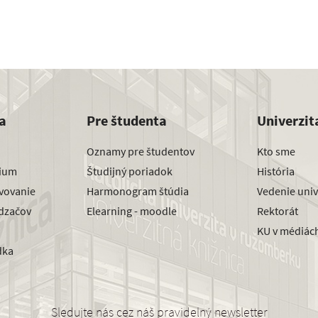
a
Pre študenta
Univerzit
Oznamy pre študentov
Kto sme
dium
Študijný poriadok
História
avovanie
Harmonogram štúdia
Vedenie univ
dzačov
Elearning - moodle
Rektorát
KU v médiác
dka
Sledujte nás cez náš pravidelný newsletter