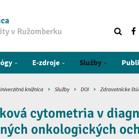
ica
zity v Ružomberku
lógy
E-zdroje
Služby
Publ
Univerzitná knižnica
Služby
DOI
Zdravotnícke štú
ková cytometria v diag
ných onkologických oc