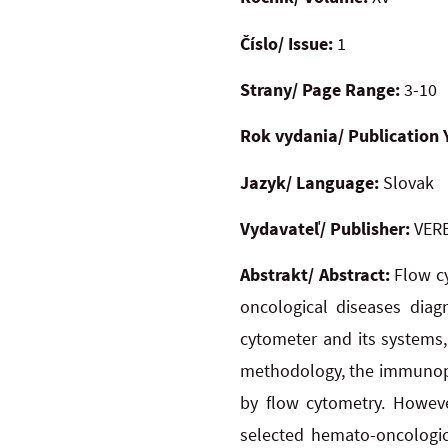
Číslo/ Issue:
1
Strany/ Page Range:
3-10
Rok vydania/ Publication 
Jazyk/ Language:
Slovak
Vydavateľ/ Publisher:
VERB
Abstrakt/ Abstract:
Flow cy
oncological diseases diagn
cytometer and its systems,
methodology, the immunophe
by flow cytometry. Howeve
selected hemato-oncologica