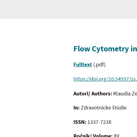
Flow Cytometry in
Fulltext
(.pdf)
https://doi.org/10.54937/zs
Autori/ Authors:
Klaudia 
In:
Zdravotnícke štúdie
ISSN:
1337-723X
Ročník/ Volume:
XV