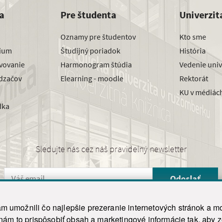
a
Pre študenta
Univerzit
Oznamy pre študentov
Kto sme
dium
Študijný poriadok
História
avovanie
Harmonogram štúdia
Vedenie univ
dzačov
Elearning - moodle
Rektorát
KU v médiác
dka
Sledujte nás cez náš pravidelný newsletter
Odoslať
 umožnili čo najlepšie prezeranie internetových stránok a mo
 nám to prispôsobiť obsah a marketingové informácie tak, aby 