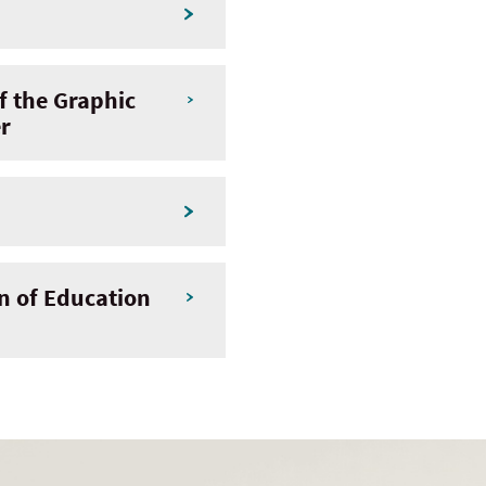
f the Graphic
er
n of Education