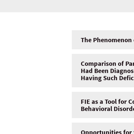
The Phenomenon of
Comparison of Par
Had Been Diagnose
Having Such Defici
FIE as a Tool for 
Behavioral Disord
Opportunities for