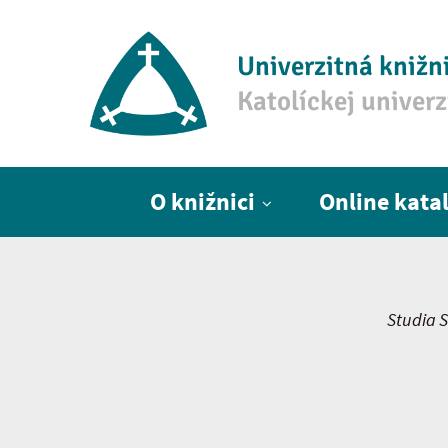
Univerzitná knižn
Katolíckej univer
Hlavné menu
O knižnici
Online kata
Studia S