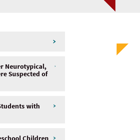
r Neurotypical,
ere Suspected of
 Students with
eschool Children