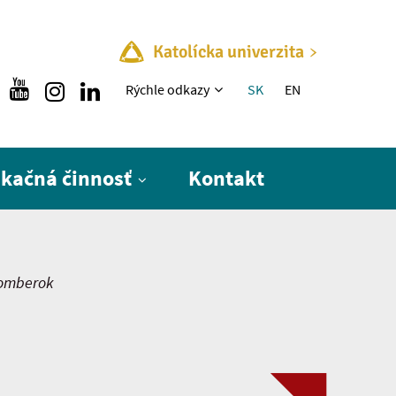
Katolícka univerzita
Rýchle menu
Rýchle odkazy
SK
EN
ikačná činnosť
Kontakt
užomberok