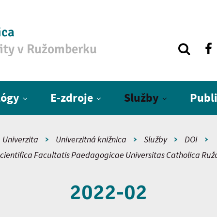
ica
zity v Ružomberku
lógy
E-zdroje
Služby
Publ
Univerzita
Univerzitná knižnica
Služby
DOI
cientifica Facultatis Paedagogicae Universitas Catholica R
2022-02