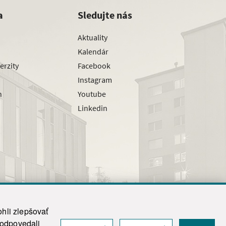
a
Sledujte nás
Aktuality
Kalendár
erzity
Facebook
Instagram
h
Youtube
Linkedin
hli zlepšovať
zodpovedali