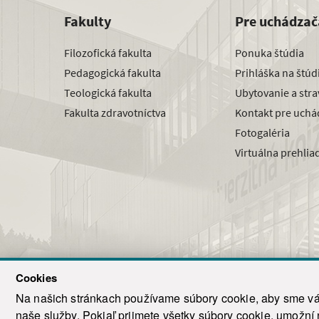
Fakulty
Pre uchádzač
Filozofická fakulta
Ponuka štúdia
Pedagogická fakulta
Prihláška na štú
Teologická fakulta
Ubytovanie a str
Fakulta zdravotníctva
Kontakt pre uchá
Fotogaléria
Virtuálna prehlia
Cookies
Na našich stránkach používame súbory cookie, aby sme vám
naše služby. Pokiaľ prijmete všetky súbory cookie, umožní