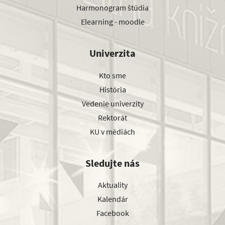
Harmonogram štúdia
Elearning - moodle
Univerzita
Kto sme
História
Vedenie univerzity
Rektorát
KU v médiách
Sledujte nás
Aktuality
Kalendár
Facebook