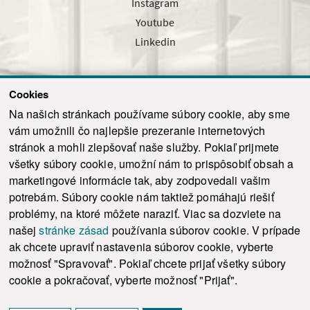
Instagram
Youtube
Linkedin
Cookies
Sledujte nás cez náš pravidelný newsletter
Na našich stránkach používame súbory cookie, aby sme
vám umožnili čo najlepšie prezeranie internetových
stránok a mohli zlepšovať naše služby. Pokiaľ prijmete
všetky súbory cookie, umožní nám to prispôsobiť obsah a
marketingové informácie tak, aby zodpovedali vašim
Odoslať
potrebám. Súbory cookie nám taktiež pomáhajú riešiť
problémy, na ktoré môžete naraziť. Viac sa dozviete na
našej
stránke zásad
používania súborov cookie. V prípade
© 2021-2026 ku.sk. Všetky práva vyhradené.
|
Ochrana osobných údajov
|
ak chcete upraviť nastavenia súborov cookie, vyberte
Vyhlásenie o prístupnosti
|
Admin
možnosť "Spravovať". Pokiaľ chcete prijať všetky súbory
This site is protected by reCAPTCHA and the Google
Privacy Policy
and
Terms of
cookie a pokračovať, vyberte možnosť "Prijať".
Service
apply.
Tvorba stránky WebCreators.sk
|
Webhosting
-
HostCreators