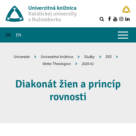
Univerzitná knižnica
Katolíckej univerzity
v Ružomberku
R
Hlavné menu
SK
EN
Univerzita
Univerzitná knižnica
Služby
DOI
Verba Theologica
2025-01
Diakonát žien a princíp
rovnosti