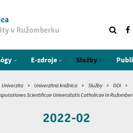
ica
zity v Ružomberku
lógy
E-zdroje
Služby
Publ
Univerzita
Univerzitná knižnica
Služby
DOI
sputationes Scientificae Universitatis Catholicae In Ružombe
2022-02