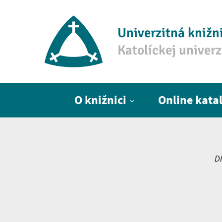
Univerzitná knižn
Katolíckej univer
Hlavné menu
O knižnici
Online kata
Di