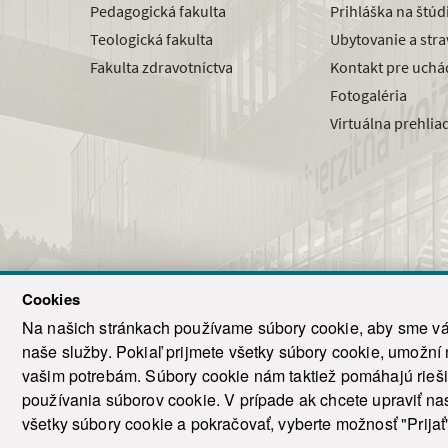
Pedagogická fakulta
Prihláška na štú
Teologická fakulta
Ubytovanie a str
Fakulta zdravotníctva
Kontakt pre uchá
Fotogaléria
Virtuálna prehlia
Cookies
Na našich stránkach používame súbory cookie, aby sme vám
naše služby. Pokiaľ prijmete všetky súbory cookie, umožní
© 2021-20
vašim potrebám. Súbory cookie nám taktiež pomáhajú riešiť
T
používania súborov cookie. V prípade ak chcete upraviť nas
všetky súbory cookie a pokračovať, vyberte možnosť "Prijať