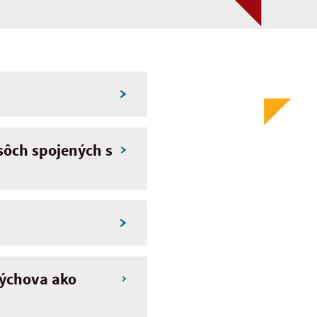
sôch spojených s
výchova ako