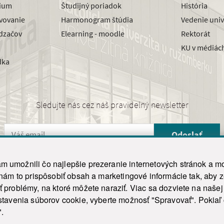
dium
Študijný poriadok
História
avovanie
Harmonogram štúdia
Vedenie univ
dzačov
Elearning - moodle
Rektorát
KU v médiác
dka
Sledujte nás cez náš pravidelný newsletter
Odoslať
 umožnili čo najlepšie prezeranie internetových stránok a mo
 nám to prispôsobiť obsah a marketingové informácie tak, aby 
26 ku.sk. Všetky práva vyhradené.
|
Ochrana osobných údajov
|
Vyhlásenie o prístupnosti
 problémy, na ktoré môžete naraziť. Viac sa dozviete na naše
his site is protected by reCAPTCHA and the Google
Privacy Policy
and
Terms of Service
appl
tavenia súborov cookie, vyberte možnosť "Spravovať". Pokiaľ c
Tvorba stránky WebCreators.sk
|
Webhosting
-
HostCreators
".