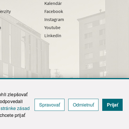
Kalendár
erzity
Facebook
Instagram
h
Youtube
Linkedin
hli zlepšovať
zodpovedali
Spravovať
Odmietnuť
Prijať
|
Admin
j
stránke zásad
y.
hcete prijať