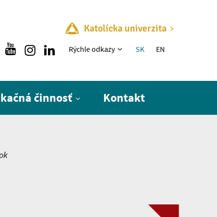
Katolícka univerzita
Rýchle menu
Rýchle odkazy
SK
EN
ikačná činnosť
Kontakt
rok