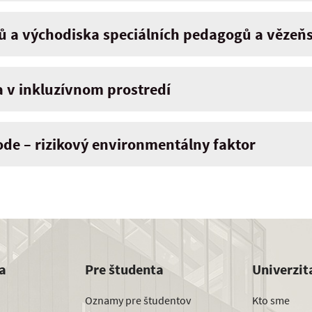
ňů a východiska speciálních pedagogů a věze
 v inkluzívnom prostredí
de – rizikový environmentálny faktor
a
Pre študenta
Univerzit
Oznamy pre študentov
Kto sme