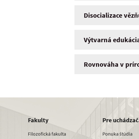
Disocializace věz
Výtvarná edukácia
Rovnováha v príro
Fakulty
Pre uchádzač
Filozofická fakulta
Ponuka štúdia