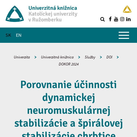
Univerzitná knižnica
Katolíckej univerzity
v Ružomberku
R
Hlavné menu
SK
EN
Univerzita
Univerzitná knižnica
Služby
DOI
DOKOR 2024
Porovnanie účinnosti
dynamickej
neuromuskulárnej
stabilizácie a špirálovej
stabilizácie chrbtice