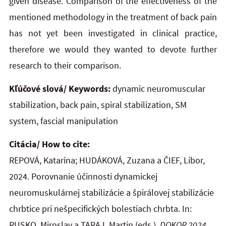
given disease. Comparison of the effectiveness of the
mentioned methodology in the treatment of back pain
has not yet been investigated in clinical practice,
therefore we would they wanted to devote further
research to their comparison.
Kľúčové slová/ Keywords:
dynamic neuromuscular
stabilization, back pain, spiral stabilization, SM
system, fascial manipulation
Citácia/ How to cite:
REPOVÁ, Katarína; HUDÁKOVÁ, Zuzana a ČIEF, Libor,
2024. Porovnanie účinnosti dynamickej
neuromuskulárnej stabilizácie a špirálovej stabilizácie
chrbtice pri nešpecifických bolestiach chrbta. In:
RUSKO, Miroslav a TARAJ, Martin (eds.).
DOKOR 2024.