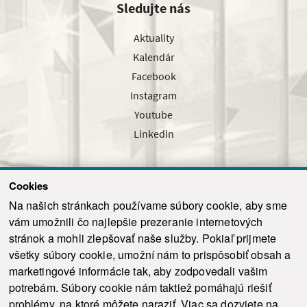
Sledujte nás
Aktuality
Kalendár
Facebook
Instagram
Youtube
Linkedin
Cookies
Sledujte nás cez náš pravidelný newsletter
Na našich stránkach používame súbory cookie, aby sme
vám umožnili čo najlepšie prezeranie internetových
stránok a mohli zlepšovať naše služby. Pokiaľ prijmete
všetky súbory cookie, umožní nám to prispôsobiť obsah a
marketingové informácie tak, aby zodpovedali vašim
Odoslať
potrebám. Súbory cookie nám taktiež pomáhajú riešiť
problémy, na ktoré môžete naraziť. Viac sa dozviete na