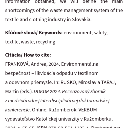
information obtained, we will define the main
shortcomings of the waste management system of the
textile and clothing industry in Slovakia.
Kľúčové slová/ Keywords:
environment, safety,
textile, waste, recycling
Citácia/ How to cite:
FRANKOVÁ, Andrea, 2024. Environmentálna
bezpečnosť – likvidácia odpadu v textilnom
a odevnom priemysle. In:
RUSKO, Miroslav a TARAJ,
Martin (eds.).
DOKOR 2024.
Recenzovaný zborník
z medzinárodnej interdisciplinárnej doktorandskej
konferencie
. Online. Ružomberok: VERBUM –
vydavateľstvo Katolíckej univerzity v Ružomberku,
2024, s. 55-65. ISBN 978-80-561-1102-4. Dostupné na: