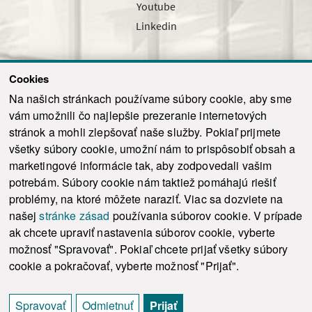
Youtube
Linkedin
Cookies
Sledujte nás cez náš pravidelný newsletter
Na našich stránkach používame súbory cookie, aby sme
vám umožnili čo najlepšie prezeranie internetových
stránok a mohli zlepšovať naše služby. Pokiaľ prijmete
všetky súbory cookie, umožní nám to prispôsobiť obsah a
marketingové informácie tak, aby zodpovedali vašim
Odoslať
potrebám. Súbory cookie nám taktiež pomáhajú riešiť
problémy, na ktoré môžete naraziť. Viac sa dozviete na
našej
stránke zásad
používania súborov cookie. V prípade
© 2021-2026 ku.sk. Všetky práva vyhradené.
|
Ochrana osobných údajov
|
ak chcete upraviť nastavenia súborov cookie, vyberte
Vyhlásenie o prístupnosti
|
Admin
možnosť "Spravovať". Pokiaľ chcete prijať všetky súbory
This site is protected by reCAPTCHA and the Google
Privacy Policy
and
Terms of
cookie a pokračovať, vyberte možnosť "Prijať".
Service
apply.
Tvorba stránky WebCreators.sk
|
Webhosting
-
HostCreators
Spravovať
Odmietnuť
Prijať