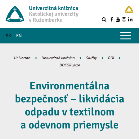
Univerzitná knižnica
Katolíckej univerzity
v Ružomberku
R
Hlavné menu
SK
EN
Univerzita
Univerzitná knižnica
Služby
DOI
DOKOR 2024
Environmentálna
bezpečnosť – likvidácia
odpadu v textilnom
a odevnom priemysle