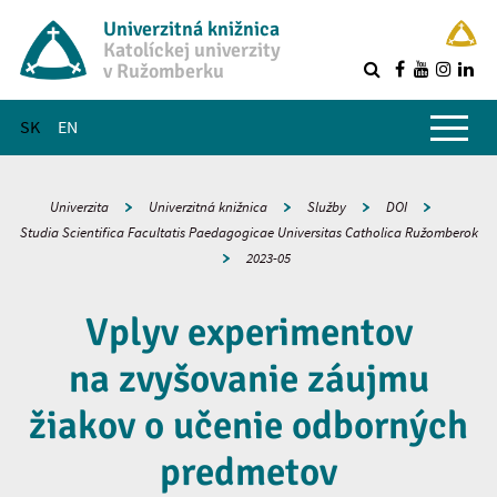
Univerzitná knižnica
Katolíckej univerzity
v Ružomberku
R
Hlavné menu
SK
EN
Univerzita
Univerzitná knižnica
Služby
DOI
Studia Scientifica Facultatis Paedagogicae Universitas Catholica Ružomberok
2023-05
Vplyv experimentov
na zvyšovanie záujmu
žiakov o učenie odborných
predmetov