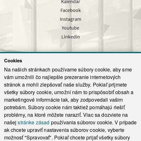
Kalendár
Facebook
Instagram
Youtube
Linkedin
Cookies
Sledujte nás cez náš pravidelný newsletter
Na našich stránkach používame súbory cookie, aby sme
vám umožnili čo najlepšie prezeranie internetových
stránok a mohli zlepšovať naše služby. Pokiaľ prijmete
všetky súbory cookie, umožní nám to prispôsobiť obsah a
marketingové informácie tak, aby zodpovedali vašim
Odoslať
potrebám. Súbory cookie nám taktiež pomáhajú riešiť
problémy, na ktoré môžete naraziť. Viac sa dozviete na
našej
stránke zásad
používania súborov cookie. V prípade
© 2021-2026 ku.sk. Všetky práva vyhradené.
|
Ochrana osobných údajov
|
ak chcete upraviť nastavenia súborov cookie, vyberte
Vyhlásenie o prístupnosti
|
Admin
možnosť "Spravovať". Pokiaľ chcete prijať všetky súbory
This site is protected by reCAPTCHA and the Google
Privacy Policy
and
Terms of