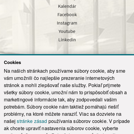
Kalendár
Facebook
Instagram
Youtube
Linkedin
Cookies
Sledujte nás cez náš pravidelný newsletter
Na našich stránkach používame súbory cookie, aby sme
vám umožnili čo najlepšie prezeranie internetových
stránok a mohli zlepšovať naše služby. Pokiaľ prijmete
všetky súbory cookie, umožní nám to prispôsobiť obsah a
marketingové informácie tak, aby zodpovedali vašim
Odoslať
potrebám. Súbory cookie nám taktiež pomáhajú riešiť
problémy, na ktoré môžete naraziť. Viac sa dozviete na
našej
stránke zásad
používania súborov cookie. V prípade
© 2021-2026 ku.sk. Všetky práva vyhradené.
|
Ochrana osobných údajov
|
ak chcete upraviť nastavenia súborov cookie, vyberte
Vyhlásenie o prístupnosti
|
Admin