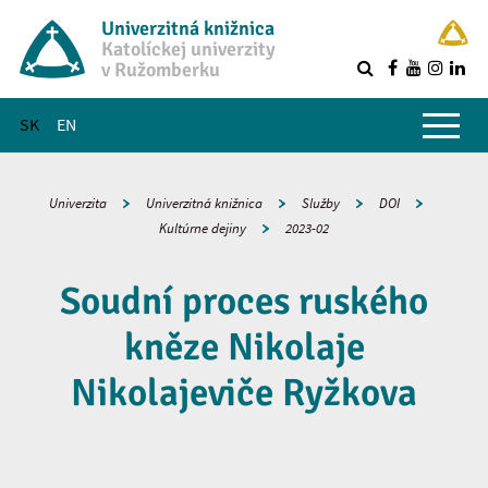
Univerzitná knižnica
Katolíckej univerzity
v Ružomberku
R
Hlavné menu
SK
EN
Univerzita
Univerzitná knižnica
Služby
DOI
Kultúrne dejiny
2023-02
Soudní proces ruského
kněze Nikolaje
Nikolajeviče Ryžkova