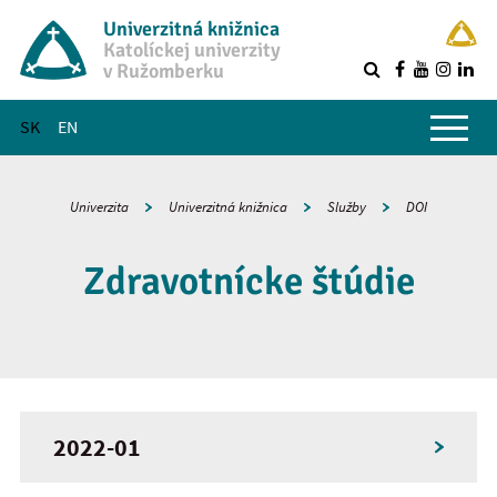
Univerzitná knižnica
Katolíckej univerzity
v Ružomberku
R
Hlavné menu
SK
EN
Univerzita
Univerzitná knižnica
Služby
DOI
Zdravotnícke štúdie
2022-01