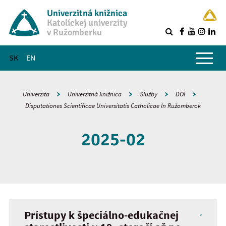
Univerzitná knižnica
Katolíckej univerzity
v Ružomberku
R
Hlavné menu
SK
EN
Univerzita
Univerzitná knižnica
Služby
DOI
Disputationes Scientificae Universitatis Catholicae In Ružomberok
2025-02
Prístupy k špeciálno-edukačnej