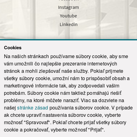
Instagram
Youtube
Linkedin
Cookies
Sledujte nás cez náš pravidelný newsletter
Na našich stránkach používame súbory cookie, aby sme
vám umožnili čo najlepšie prezeranie internetových
stránok a mohli zlepšovať naše služby. Pokiaľ prijmete
všetky súbory cookie, umožní nám to prispôsobiť obsah a
marketingové informácie tak, aby zodpovedali vašim
Odoslať
potrebám. Súbory cookie nám taktiež pomáhajú riešiť
problémy, na ktoré môžete naraziť. Viac sa dozviete na
našej
stránke zásad
používania súborov cookie. V prípade
© 2021-2026 ku.sk. Všetky práva vyhradené.
|
Ochrana osobných údajov
|
ak chcete upraviť nastavenia súborov cookie, vyberte
Vyhlásenie o prístupnosti
|
Admin
možnosť "Spravovať". Pokiaľ chcete prijať všetky súbory
This site is protected by reCAPTCHA and the Google
Privacy Policy
and
Terms of
cookie a pokračovať, vyberte možnosť "Prijať".
Service
apply.
Tvorba stránky WebCreators.sk
|
Webhosting
-
HostCreators