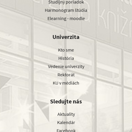
Študijný poriadok
Harmonogram štúdia
Elearning - moodle
Univerzita
Kto sme
História
Vedenie univerzity
Rektorát
KU v médiách
Sledujte nás
Aktuality
Kalendár
Facebook