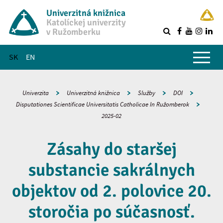
Univerzitná knižnica
Katolíckej univerzity
v Ružomberku
R
Hlavné menu
SK
EN
Univerzita
Univerzitná knižnica
Služby
DOI
Disputationes Scientificae Universitatis Catholicae In Ružomberok
2025-02
Zásahy do staršej
substancie sakrálnych
objektov od 2. polovice 20.
storočia po súčasnosť.