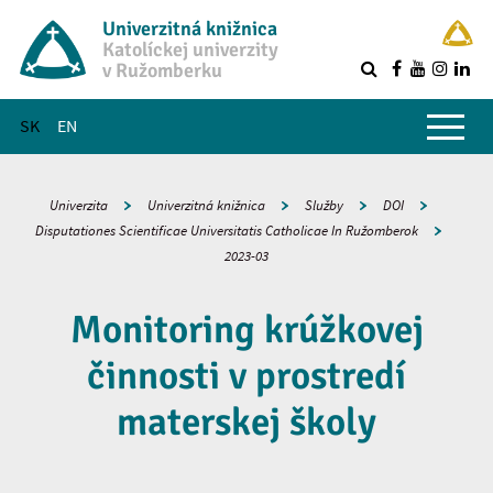
Univerzitná knižnica
Katolíckej univerzity
v Ružomberku
R
Hlavné menu
SK
EN
Univerzita
Univerzitná knižnica
Služby
DOI
Disputationes Scientificae Universitatis Catholicae In Ružomberok
2023-03
Monitoring krúžkovej
činnosti v prostredí
materskej školy