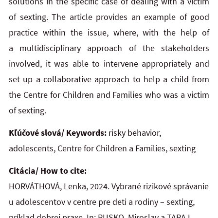
solutions in
the
specific case of dealing with a victim
of sexting. The article provides an example of good
practice within the
issue, where, with the help of
a multidisciplinary approach of the stakeholders
involved, it was able to
intervene appropriately and
set up a collaborative approach to help a child from
the Centre for Children and
Families who was a victim
of sexting.
Kľúčové slová/ Keywords:
risky behavior,
adolescents, Centre for Children a Families, sexting
Citácia/ How to cite:
HORVÁTHOVÁ, Lenka, 2024. Vybrané rizikové správanie
u adolescentov v centre pre deti a rodiny – sexting,
príklad dobrej praxe. In: RUSKO, Miroslav a TARAJ,