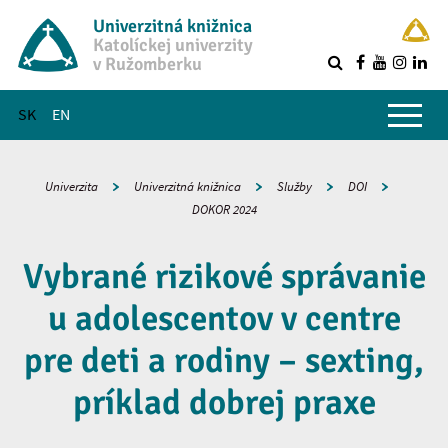
Univerzitná knižnica
Katolíckej univerzity
v Ružomberku
R
Hlavné menu
SK
EN
Univerzita
Univerzitná knižnica
Služby
DOI
DOKOR 2024
Vybrané rizikové správanie
u adolescentov v centre
pre deti a rodiny – sexting,
príklad dobrej praxe