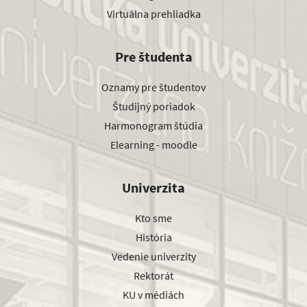
Virtuálna prehliadka
Pre študenta
Oznamy pre študentov
Študijný poriadok
Harmonogram štúdia
Elearning - moodle
Univerzita
Kto sme
História
Vedenie univerzity
Rektorát
KU v médiách