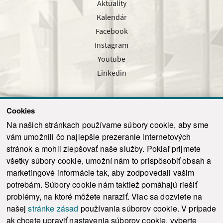
Aktuality
Kalendár
Facebook
Instagram
Youtube
Linkedin
Cookies
Sledujte nás cez náš pravidelný newsletter
Na našich stránkach používame súbory cookie, aby sme
vám umožnili čo najlepšie prezeranie internetových
stránok a mohli zlepšovať naše služby. Pokiaľ prijmete
všetky súbory cookie, umožní nám to prispôsobiť obsah a
marketingové informácie tak, aby zodpovedali vašim
Odoslať
potrebám. Súbory cookie nám taktiež pomáhajú riešiť
problémy, na ktoré môžete naraziť. Viac sa dozviete na
našej
stránke zásad
používania súborov cookie. V prípade
© 2021-2026 ku.sk. Všetky práva vyhradené.
|
Ochrana osobných údajov
|
ak chcete upraviť nastavenia súborov cookie, vyberte