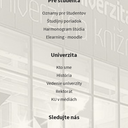
Pre študenta
Oznamy pre študentov
Študijný poriadok
Harmonogram štúdia
Elearning - moodle
Univerzita
Kto sme
História
Vedenie univerzity
Rektorát
KU v médiách
Sledujte nás