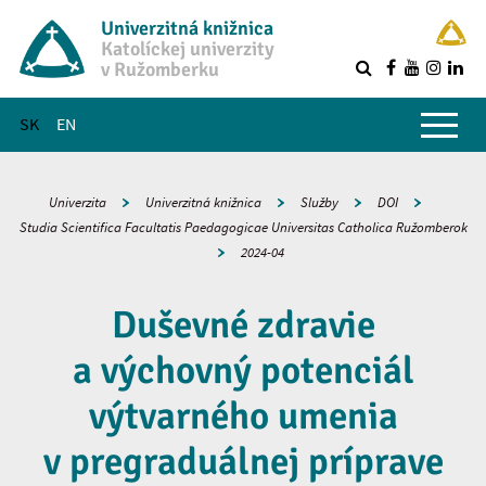
Univerzitná knižnica
Katolíckej univerzity
v Ružomberku
R
Hlavné menu
SK
EN
Univerzita
Univerzitná knižnica
Služby
DOI
Studia Scientifica Facultatis Paedagogicae Universitas Catholica Ružomberok
2024-04
Duševné zdravie
a výchovný potenciál
výtvarného umenia
v pregraduálnej príprave