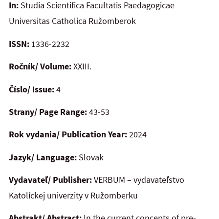
In:
Studia Scientifica Facultatis Paedagogicae
Universitas Catholica Ružomberok
ISSN:
1336-2232
Ročník/ Volume:
XXIII.
Číslo/ Issue:
4
Strany/ Page Range:
43-53
Rok vydania/ Publication Year:
2024
Jazyk/ Language:
Slovak
Vydavateľ/ Publisher:
VERBUM – vydavateľstvo
Katolíckej univerzity v Ružomberku
Abstrakt/ Abstract:
In the current concepts of pre-