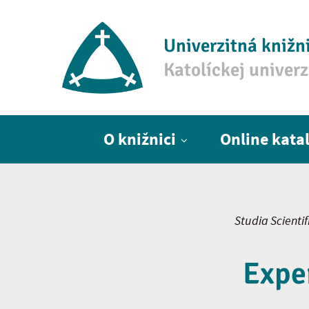
Univerzitná knižn
Katolíckej univer
Hlavné menu
O knižnici
Online kata
Studia Scienti
Expe