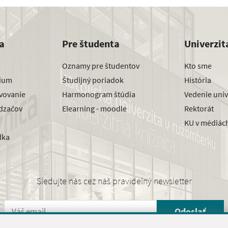
a
Pre študenta
Univerzit
Oznamy pre študentov
Kto sme
dium
Študijný poriadok
História
avovanie
Harmonogram štúdia
Vedenie univ
dzačov
Elearning - moodle
Rektorát
KU v médiác
dka
Sledujte nás cez náš pravidelný newsletter
Odoslať