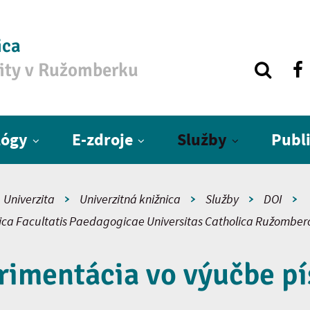
ica
zity v Ružomberku
lógy
E-zdroje
Služby
Publ
Univerzita
Univerzitná knižnica
Služby
DOI
fica Facultatis Paedagogicae Universitas Catholica Ružomber
rimentácia vo výučbe pí