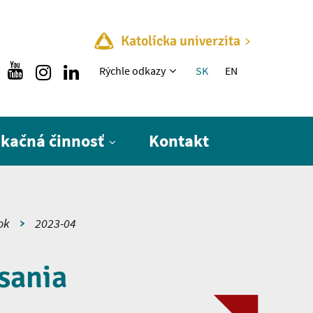
Katolícka univerzita
Rýchle menu
Rýchle odkazy
SK
EN
ikačná činnosť
Kontakt
ok
2023-04
sania