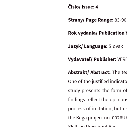
Číslo/ Issue:
4
Strany/ Page Range:
83-90
Rok vydania/ Publication 
Jazyk/ Language:
Slovak
Vydavateľ/ Publisher:
VERB
Abstrakt/ Abstract:
The tea
One of the justified indicat
study presents the form of
findings reflect the opinio
process of imitation, but e
the Kega project no. 0026UK
Skills in Preschool Age.