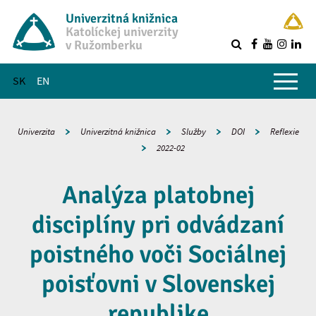
Univerzitná knižnica
Katolíckej univerzity
v Ružomberku
R
Hlavné menu
SK
EN
Univerzita
Univerzitná knižnica
Služby
DOI
Reflexie
2022-02
Analýza platobnej
disciplíny pri odvádzaní
poistného voči Sociálnej
poisťovni v Slovenskej
republike