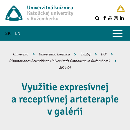
Univerzitná knižnica
Katolíckej univerzity
v Ružomberku
R
Hlavné menu
SK
EN
Univerzita
Univerzitná knižnica
Služby
DOI
Disputationes Scientificae Universitatis Catholicae In Ružomberok
2024-04
Využitie expresívnej
a receptívnej arteterapie
v galérii