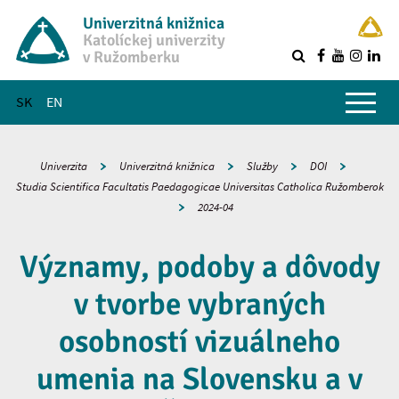
Univerzitná knižnica
Katolíckej univerzity
v Ružomberku
R
Hlavné menu
SK
EN
Univerzita
Univerzitná knižnica
Služby
DOI
Studia Scientifica Facultatis Paedagogicae Universitas Catholica Ružomberok
2024-04
Významy, podoby a dôvody
v tvorbe vybraných
osobností vizuálneho
umenia na Slovensku a v