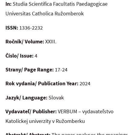
In:
Studia Scientifica Facultatis Paedagogicae
Universitas Catholica Ružomberok
ISSN:
1336-2232
Ročník/ Volume:
XXIII.
Číslo/ Issue:
4
Strany/ Page Range:
17-24
Rok vydania/ Publication Year:
2024
Jazyk/ Language:
Slovak
Vydavateľ/ Publisher:
VERBUM – vydavateľstvo
Katolíckej univerzity v Ružomberku
Abstrakt/ Abstract:
The paper analyses the meanings,