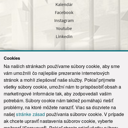
Kalendár
Facebook
Instagram
Youtube
Linkedin
Cookies
Sledujte nás cez náš pravidelný newsletter
Na našich stránkach používame súbory cookie, aby sme
vám umožnili čo najlepšie prezeranie internetových
stránok a mohli zlepšovať naše služby. Pokiaľ prijmete
všetky súbory cookie, umožní nám to prispôsobiť obsah a
marketingové informácie tak, aby zodpovedali vašim
Odoslať
potrebám. Súbory cookie nám taktiež pomáhajú riešiť
problémy, na ktoré môžete naraziť. Viac sa dozviete na
našej
stránke zásad
používania súborov cookie. V prípade
© 2021-2026 ku.sk. Všetky práva vyhradené.
|
Ochrana osobných údajov
|
ak chcete upraviť nastavenia súborov cookie, vyberte
Vyhlásenie o prístupnosti
|
Admin
možnosť "Spravovať". Pokiaľ chcete prijať všetky súbory