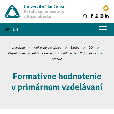
Univerzitná knižnica
Katolíckej univerzity
v Ružomberku
R
Hlavné menu
SK
EN
Univerzita
Univerzitná knižnica
Služby
DOI
Disputationes Scientificae Universitatis Catholicae In Ružomberok
2025-03
Formatívne hodnotenie
v primárnom vzdelávaní