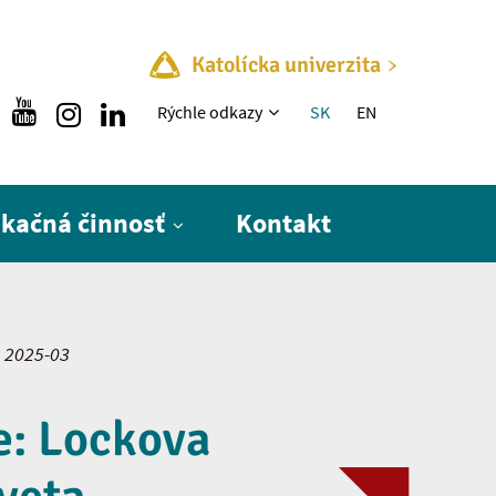
Katolícka univerzita
Rýchle menu
Rýchle odkazy
SK
EN
ikačná činnosť
Kontakt
2025-03
e: Lockova