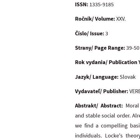
ISSN:
1335-9185
Ročník/ Volume:
XXV.
Číslo/ Issue:
3
Strany/ Page Range:
39-50
Rok vydania/ Publication 
Jazyk/ Language:
Slovak
Vydavateľ/ Publisher:
VERB
Abstrakt/ Abstract:
Moral
and
stable social order. Al
we find a compelling basi
individuals. Locke's theo