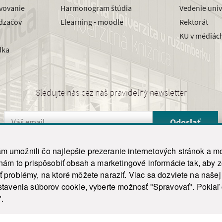
avovanie
Harmonogram štúdia
Vedenie univ
dzačov
Elearning - moodle
Rektorát
KU v médiác
dka
Sledujte nás cez náš pravidelný newsletter
Odoslať
 umožnili čo najlepšie prezeranie internetových stránok a mo
 nám to prispôsobiť obsah a marketingové informácie tak, aby 
26 ku.sk. Všetky práva vyhradené.
|
Ochrana osobných údajov
|
Vyhlásenie o prístupnosti
 problémy, na ktoré môžete naraziť. Viac sa dozviete na naše
his site is protected by reCAPTCHA and the Google
Privacy Policy
and
Terms of Service
appl
tavenia súborov cookie, vyberte možnosť "Spravovať". Pokiaľ c
Tvorba stránky WebCreators.sk
|
Webhosting
-
HostCreators
".