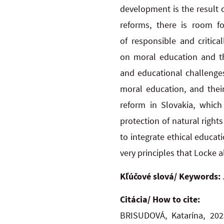
development is the
result 
reforms, there is room f
of
responsible and critica
on
moral education and th
and
educational challenges
moral education, and their
reform in
Slovakia, whic
protection of
natural right
to integrate ethical educati
very principles that Locke a
Kľúčové slová/ Keywords:
Citácia/ How to cite:
BRISUDOVÁ, Katarína, 202