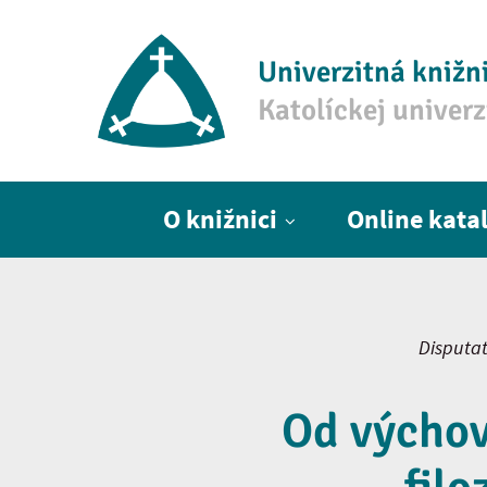
Univerzitná knižn
Katolíckej univer
Hlavné menu
O knižnici
Online kata
Disputat
Od výchov