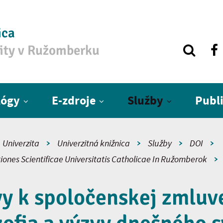
ica
zity v Ružomberku
lógy
E-zdroje
Služby
Publ
Univerzita
Univerzitná knižnica
Služby
DOI
iones Scientificae Universitatis Catholicae In Ružomberok
y k spoločenskej zmluv