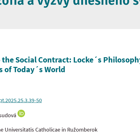
zofia a výzvy dnešného 
 the Social Contract: Locke´s Philosoph
s of Today´s World
pt.2025.25.3.39-50
isudová
ae Universitatis Catholicae in Ružomberok