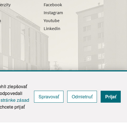
erzity
Facebook
Instagram
h
Youtube
Linkedin
hli zlepšovať
zodpovedali
Spravovať
Odmietnuť
Prijať
|
Admin
j
stránke zásad
y.
hcete prijať