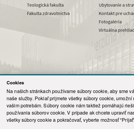
Teologická fakulta
Ubytovanie a str
Fakulta zdravotníctva
Kontakt pre uchá
Fotogaléria
Virtuálna prehlia
Cookies
Na našich stránkach používame súbory cookie, aby sme vám
naše služby. Pokiaľ prijmete všetky súbory cookie, umožní
© 2021-20
vašim potrebám. Súbory cookie nám taktiež pomáhajú riešiť
T
používania súborov cookie. V prípade ak chcete upraviť nas
všetky súbory cookie a pokračovať, vyberte možnosť "Prijať