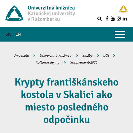
Univerzitná knižnica
Katolíckej univerzity
v Ružomberku
R
Hlavné menu
SK
EN
Univerzita
Univerzitná knižnica
Služby
DOI
Kultúrne dejiny
Supplement-2025
Krypty františkánskeho
kostola v Skalici ako
miesto posledného
odpočinku