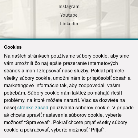
Instagram
Youtube
Linkedin
Cookies
Sledujte nás cez náš pravidelný newsletter
Na našich stránkach používame súbory cookie, aby sme
vám umožnili čo najlepšie prezeranie internetových
stránok a mohli zlepšovať naše služby. Pokiaľ prijmete
všetky súbory cookie, umožní nám to prispôsobiť obsah a
marketingové informácie tak, aby zodpovedali vašim
Odoslať
potrebám. Súbory cookie nám taktiež pomáhajú riešiť
problémy, na ktoré môžete naraziť. Viac sa dozviete na
našej
stránke zásad
používania súborov cookie. V prípade
© 2021-2026 ku.sk. Všetky práva vyhradené.
|
Ochrana osobných údajov
|
ak chcete upraviť nastavenia súborov cookie, vyberte
Vyhlásenie o prístupnosti
|
Admin
možnosť "Spravovať". Pokiaľ chcete prijať všetky súbory
This site is protected by reCAPTCHA and the Google
Privacy Policy
and
Terms of
cookie a pokračovať, vyberte možnosť "Prijať".
Service
apply.
Tvorba stránky WebCreators.sk
|
Webhosting
-
HostCreators