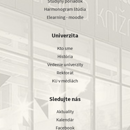
Študijný poriadok
Harmonogram štúdia
Elearning - moodle
Univerzita
Kto sme
História
Vedenie univerzity
Rektorát
KU v médiách
Sledujte nás
Aktuality
Kalendár
Facebook