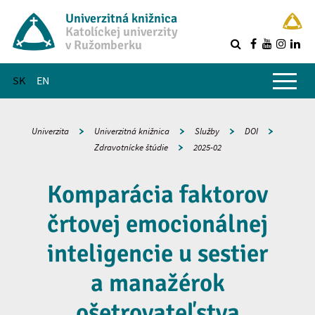
Univerzitná knižnica
Katolíckej univerzity
v Ružomberku
R
Hlavné menu
SK
EN
Univerzita
Univerzitná knižnica
Služby
DOI
Zdravotnícke štúdie
2025-02
Komparácia faktorov
črtovej emocionálnej
inteligencie u sestier
a manažérok
ošetrovateľstva