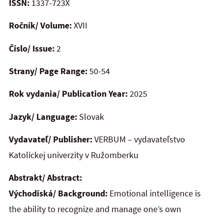
ISSN:
1337-723X
Ročník/ Volume:
XVII
Číslo/ Issue:
2
Strany/ Page Range:
50-54
Rok vydania/ Publication Year:
2025
Jazyk/ Language:
Slovak
Vydavateľ/ Publisher:
VERBUM – vydavateľstvo
Katolíckej univerzity v Ružomberku
Abstrakt/ Abstract:
Východiská/ Background:
Emotional intelligence is
the ability to recognize and manage one’s own