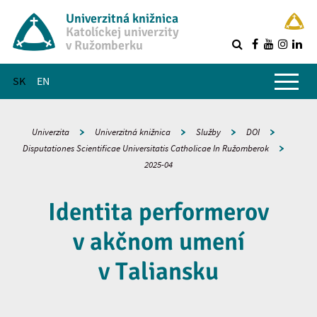
Univerzitná knižnica
Katolíckej univerzity
v Ružomberku
R
Hlavné menu
SK
EN
Univerzita
Univerzitná knižnica
Služby
DOI
Disputationes Scientificae Universitatis Catholicae In Ružomberok
2025-04
Identita performerov
v akčnom umení
v Taliansku