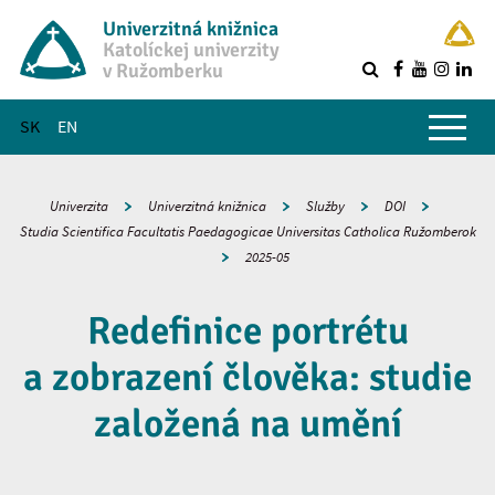
Univerzitná knižnica
Katolíckej univerzity
v Ružomberku
R
Hlavné menu
SK
EN
Univerzita
Univerzitná knižnica
Služby
DOI
Studia Scientifica Facultatis Paedagogicae Universitas Catholica Ružomberok
2025-05
Redefinice portrétu
a zobrazení člověka: studie
založená na umění