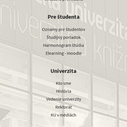
Pre študenta
Oznamy pre študentov
Študijný poriadok
Harmonogram štúdia
Elearning - moodle
Univerzita
Kto sme
História
Vedenie univerzity
Rektorát
KU v médiách