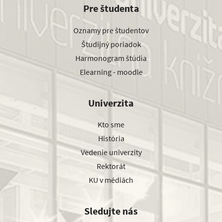
Pre študenta
Oznamy pre študentov
Študijný poriadok
Harmonogram štúdia
Elearning - moodle
Univerzita
Kto sme
História
Vedenie univerzity
Rektorát
KU v médiách
Sledujte nás