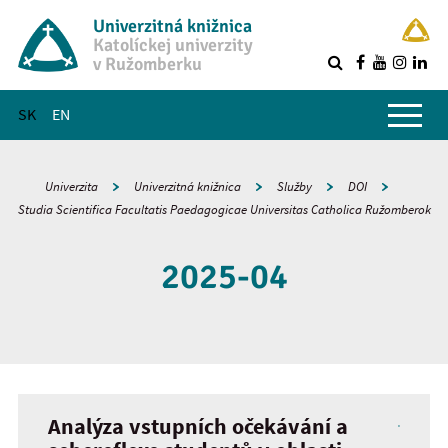
Univerzitná knižnica
Katolíckej univerzity
v Ružomberku
R
Hlavné menu
SK
EN
Univerzita
Univerzitná knižnica
Služby
DOI
Studia Scientifica Facultatis Paedagogicae Universitas Catholica Ružomberok
2025-04
Analýza vstupních očekávání a