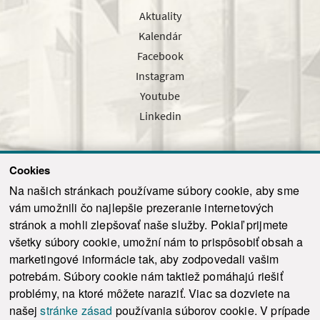
Aktuality
Kalendár
Facebook
Instagram
Youtube
Linkedin
Cookies
Sledujte nás cez náš pravidelný newsletter
Na našich stránkach používame súbory cookie, aby sme
vám umožnili čo najlepšie prezeranie internetových
stránok a mohli zlepšovať naše služby. Pokiaľ prijmete
všetky súbory cookie, umožní nám to prispôsobiť obsah a
marketingové informácie tak, aby zodpovedali vašim
Odoslať
potrebám. Súbory cookie nám taktiež pomáhajú riešiť
problémy, na ktoré môžete naraziť. Viac sa dozviete na
našej
stránke zásad
používania súborov cookie. V prípade