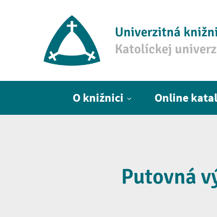
Univerzitná knižn
Katolíckej univer
Hlavné menu
O knižnici
Online kata
Putovná vý