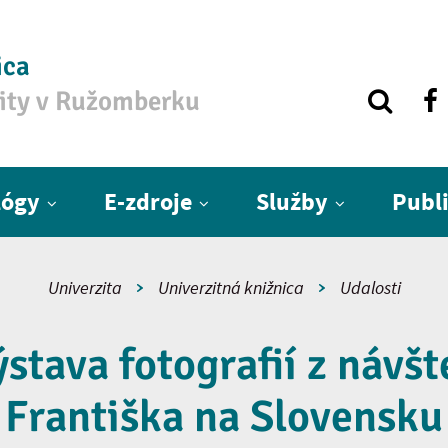
ica
zity v Ružomberku
lógy
E-zdroje
Služby
Publ
Univerzita
Univerzitná knižnica
Udalosti
stava fotografií z návš
Františka na Slovensku