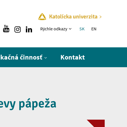
Katolícka univerzita
Rýchle menu
Rýchle odkazy
SK
EN
ikačná činnosť
Kontakt
tevy pápeža