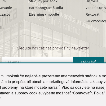
dium
Študijný poriadok
História
avovanie
Harmonogram štúdia
Vedenie univ
dzačov
Elearning - moodle
Rektorát
KU v médiác
dka
Sledujte nás cez náš pravidelný newsletter
Odoslať
 umožnili čo najlepšie prezeranie internetových stránok a mo
 nám to prispôsobiť obsah a marketingové informácie tak, aby 
26 ku.sk. Všetky práva vyhradené.
|
Ochrana osobných údajov
|
Vyhlásenie o prístupnosti
 problémy, na ktoré môžete naraziť. Viac sa dozviete na naše
his site is protected by reCAPTCHA and the Google
Privacy Policy
and
Terms of Service
appl
tavenia súborov cookie, vyberte možnosť "Spravovať". Pokiaľ c
Tvorba stránky WebCreators.sk
|
Webhosting
-
HostCreators
".