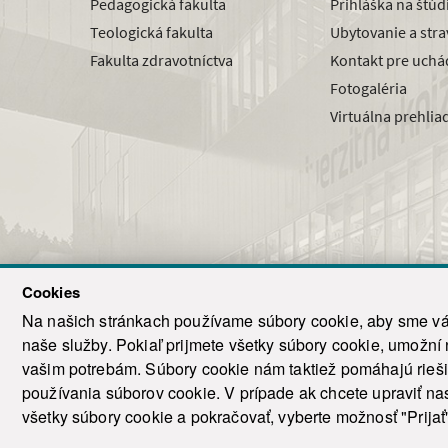
Pedagogická fakulta
Prihláška na štú
Teologická fakulta
Ubytovanie a str
Fakulta zdravotníctva
Kontakt pre uchá
Fotogaléria
Virtuálna prehlia
Cookies
Na našich stránkach používame súbory cookie, aby sme vám
naše služby. Pokiaľ prijmete všetky súbory cookie, umožní
© 2021-20
vašim potrebám. Súbory cookie nám taktiež pomáhajú riešiť
T
používania súborov cookie. V prípade ak chcete upraviť nas
všetky súbory cookie a pokračovať, vyberte možnosť "Prijať