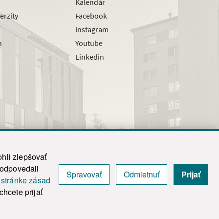
Kalendár
erzity
Facebook
Instagram
h
Youtube
Linkedin
hli zlepšovať
zodpovedali
Spravovať
Odmietnuť
Prijať
|
Admin
j
stránke zásad
y.
hcete prijať