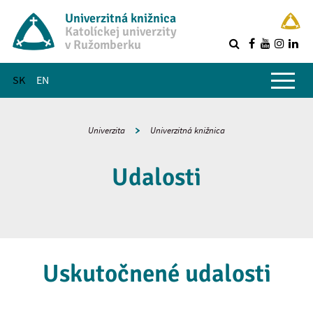
Univerzitná knižnica
Katolíckej univerzity
v Ružomberku
R
Hlavné menu
SK
EN
Univerzita
Univerzitná knižnica
Udalosti
Uskutočnené udalosti