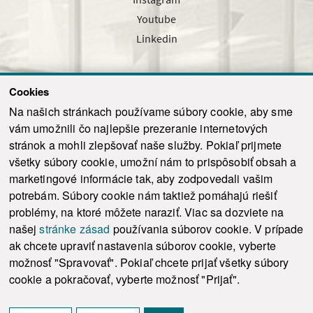
Youtube
Linkedin
Cookies
Sledujte nás cez náš pravidelný newsletter
Na našich stránkach používame súbory cookie, aby sme
vám umožnili čo najlepšie prezeranie internetových
stránok a mohli zlepšovať naše služby. Pokiaľ prijmete
všetky súbory cookie, umožní nám to prispôsobiť obsah a
marketingové informácie tak, aby zodpovedali vašim
Odoslať
potrebám. Súbory cookie nám taktiež pomáhajú riešiť
problémy, na ktoré môžete naraziť. Viac sa dozviete na
našej
stránke zásad
používania súborov cookie. V prípade
© 2021-2026 ku.sk. Všetky práva vyhradené.
|
Ochrana osobných údajov
|
ak chcete upraviť nastavenia súborov cookie, vyberte
Vyhlásenie o prístupnosti
|
Admin
možnosť "Spravovať". Pokiaľ chcete prijať všetky súbory
This site is protected by reCAPTCHA and the Google
Privacy Policy
and
Terms of
cookie a pokračovať, vyberte možnosť "Prijať".
Service
apply.
Tvorba stránky WebCreators.sk
|
Webhosting
-
HostCreators