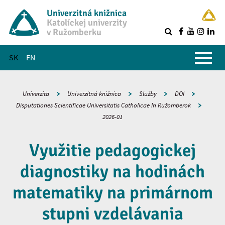
Univerzitná knižnica
Katolíckej univerzity
v Ružomberku
R
Hlavné menu
SK
EN
Univerzita
Univerzitná knižnica
Služby
DOI
Disputationes Scientificae Universitatis Catholicae In Ružomberok
2026-01
Využitie pedagogickej
diagnostiky na hodinách
matematiky na primárnom
stupni vzdelávania