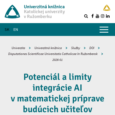
Univerzitná knižnica
Katolíckej univerzity
v Ružomberku
R
Hlavné menu
SK
EN
Univerzita
Univerzitná knižnica
Služby
DOI
Disputationes Scientificae Universitatis Catholicae In Ružomberok
2026-01
Potenciál a limity
integrácie AI
v matematickej príprave
budúcich učiteľov