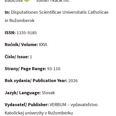
Babicová
Štefan Tkačik ml.
In:
Disputationes Scientificae Universitatis Catholicae
in Ružomberok
ISSN:
1335-9185
Ročník/ Volume:
XXVI.
Číslo/ Issue:
1
Strany/ Page Range:
93-110
Rok vydania/ Publication Year:
2026
Jazyk/ Language:
Slovak
Vydavateľ/ Publisher:
VERBUM – vydavateľstvo
Katolíckej univerzity v Ružomberku