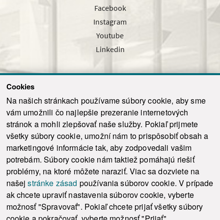
Facebook
Instagram
Youtube
Linkedin
Cookies
Sledujte nás cez náš pravidelný newsletter
Na našich stránkach používame súbory cookie, aby sme
vám umožnili čo najlepšie prezeranie internetových
stránok a mohli zlepšovať naše služby. Pokiaľ prijmete
všetky súbory cookie, umožní nám to prispôsobiť obsah a
marketingové informácie tak, aby zodpovedali vašim
Odoslať
potrebám. Súbory cookie nám taktiež pomáhajú riešiť
problémy, na ktoré môžete naraziť. Viac sa dozviete na
našej
stránke zásad
používania súborov cookie. V prípade
© 2021-2026 ku.sk. Všetky práva vyhradené.
|
Ochrana osobných údajov
|
ak chcete upraviť nastavenia súborov cookie, vyberte
Vyhlásenie o prístupnosti
|
Admin
možnosť "Spravovať". Pokiaľ chcete prijať všetky súbory
This site is protected by reCAPTCHA and the Google
Privacy Policy
and
Terms of
cookie a pokračovať, vyberte možnosť "Prijať".
Service
apply.