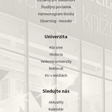
Študijný poriadok
Harmonogram štúdia
Elearning - moodle
Univerzita
Kto sme
História
Vedenie univerzity
Rektorát
KU v médiách
Sledujte nás
Aktuality
Kalendár