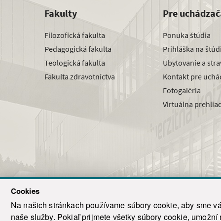
Fakulty
Pre uchádzač
Filozofická fakulta
Ponuka štúdia
Pedagogická fakulta
Prihláška na štú
Teologická fakulta
Ubytovanie a str
Fakulta zdravotníctva
Kontakt pre uchá
Fotogaléria
Virtuálna prehlia
Cookies
Na našich stránkach používame súbory cookie, aby sme vám
naše služby. Pokiaľ prijmete všetky súbory cookie, umožní
© 2021-20