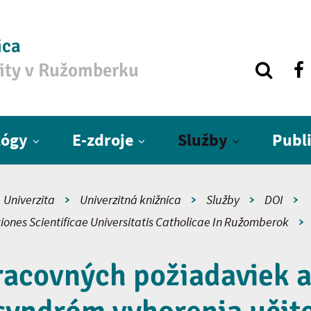
ica
zity v Ružomberku
lógy
E-zdroje
Služby
Publ
Univerzita
Univerzitná knižnica
Služby
DOI
iones Scientificae Universitatis Catholicae In Ružomberok
racovných požiadaviek a