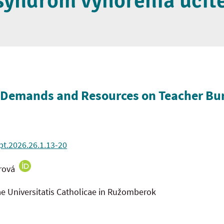
syndróm vyhorenia učit
b Demands and Resources on Teacher B
pt.2026.26.1.13-20
orová
ae Universitatis Catholicae in Ružomberok