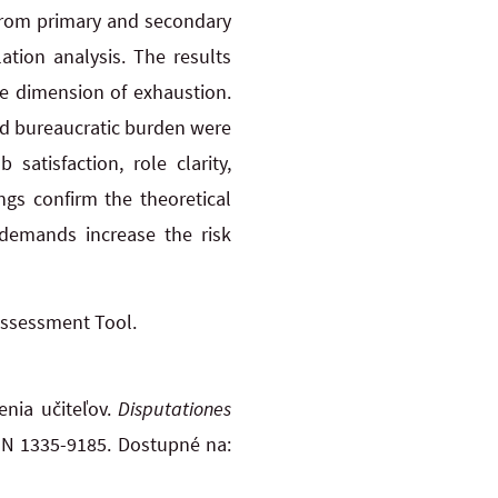
from primary and secondary
ation analysis. The results
the dimension of exhaustion.
nd bureaucratic burden were
satisfaction, role clarity,
ngs confirm the theoretical
demands increase the risk
Assessment Tool.
nia učiteľov.
Disputationes
ISSN 1335-9185. Dostupné na: