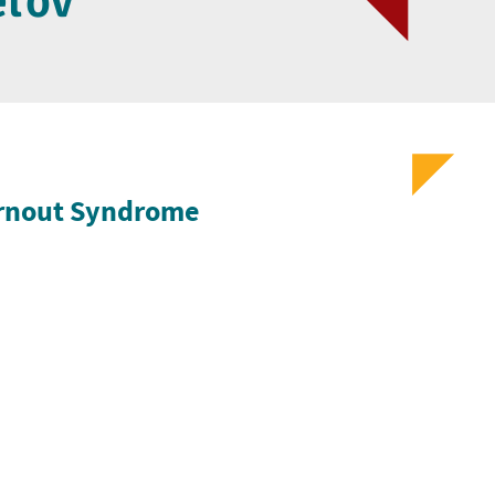
eľov
urnout Syndrome