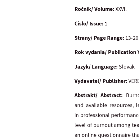
Ročník/ Volume:
XXVI.
Číslo/ Issue:
1
Strany/ Page Range:
13-20
Rok vydania/ Publication 
Jazyk/ Language:
Slovak
Vydavateľ/ Publisher:
VERB
Abstrakt/ Abstract:
Burn
and
available resources, 
in
professional performance
level of burnout among tea
an
online questionnaire th