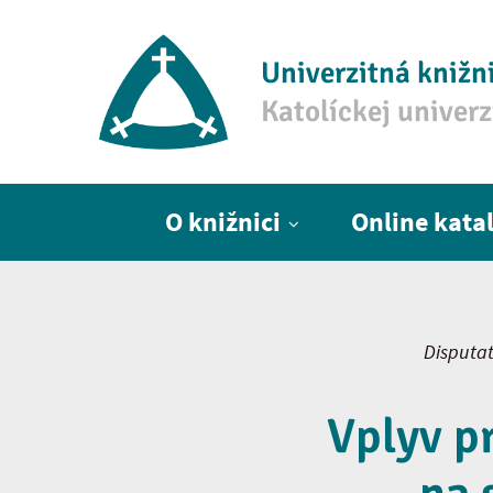
Univerzitná knižn
Katolíckej univer
Hlavné menu
O knižnici
Online kata
Disputat
Vplyv p