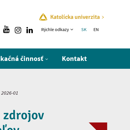
Katolícka univerzita
Rýchle menu
Rýchle odkazy
SK
EN
ikačná činnosť
Kontakt
2026-01
 zdrojov