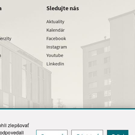
a
Sledujte nás
Aktuality
Kalendár
erzity
Facebook
Instagram
h
Youtube
Linkedin
hli zlepšovať
zodpovedali
|
Admin