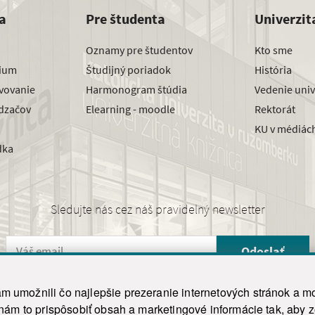
a
Pre študenta
Univerzit
Oznamy pre študentov
Kto sme
dium
Študijný poriadok
História
avovanie
Harmonogram štúdia
Vedenie univ
dzačov
Elearning - moodle
Rektorát
KU v médiác
dka
Sledujte nás cez náš pravidelný newsletter
Odoslať
 umožnili čo najlepšie prezeranie internetových stránok a mo
 nám to prispôsobiť obsah a marketingové informácie tak, aby 
26 ku.sk. Všetky práva vyhradené.
|
Ochrana osobných údajov
|
Vyhlásenie o prístupnosti