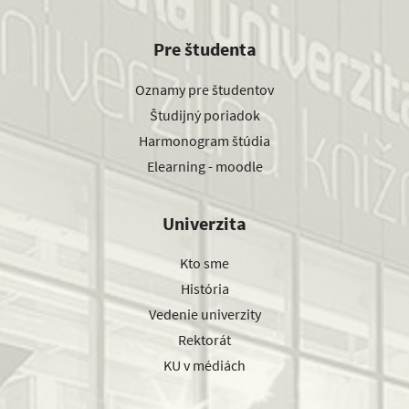
Pre študenta
Oznamy pre študentov
Študijný poriadok
Harmonogram štúdia
Elearning - moodle
Univerzita
Kto sme
História
Vedenie univerzity
Rektorát
KU v médiách