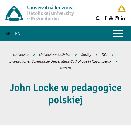
Univerzitná knižnica
Katolíckej univerzity
v Ružomberku
R
Hlavné menu
SK
EN
Univerzita
Univerzitná knižnica
Služby
DOI
Disputationes Scientificae Universitatis Catholicae In Ružomberok
2026-01
John Locke w pedagogice
polskiej