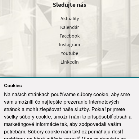
Sledujte nás
Aktuality
Kalendár
Facebook
Instagram
Youtube
Linkedin
Cookies
Sledujte nás cez náš pravidelný newsletter
Na našich stránkach používame súbory cookie, aby sme
vám umožnili čo najlepšie prezeranie internetových
stránok a mohli zlepšovať naše služby. Pokiaľ prijmete
všetky súbory cookie, umožní nám to prispôsobiť obsah a
marketingové informácie tak, aby zodpovedali vašim
Odoslať
potrebám. Súbory cookie nám taktiež pomáhajú riešiť
problémy, na ktoré môžete naraziť. Viac sa dozviete na