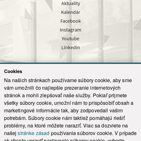
Aktuality
Kalendár
Facebook
Instagram
Youtube
Linkedin
Cookies
Sledujte nás cez náš pravidelný newsletter
Na našich stránkach používame súbory cookie, aby sme
vám umožnili čo najlepšie prezeranie internetových
stránok a mohli zlepšovať naše služby. Pokiaľ prijmete
všetky súbory cookie, umožní nám to prispôsobiť obsah a
marketingové informácie tak, aby zodpovedali vašim
Odoslať
potrebám. Súbory cookie nám taktiež pomáhajú riešiť
problémy, na ktoré môžete naraziť. Viac sa dozviete na
našej
stránke zásad
používania súborov cookie. V prípade
© 2021-2026 ku.sk. Všetky práva vyhradené.
|
Ochrana osobných údajov
|
ak chcete upraviť nastavenia súborov cookie, vyberte