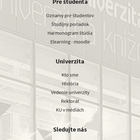
Pre študenta
Oznamy pre študentov
Študijný poriadok
Harmonogram štúdia
Elearning - moodle
Univerzita
Kto sme
História
Vedenie univerzity
Rektorát
KU v médiách
Sledujte nás