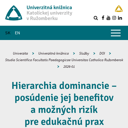
Univerzitná knižnica
Katolíckej univerzity
v Ružomberku
R
Hlavné menu
SK
EN
Univerzita
Univerzitná knižnica
Služby
DOI
Studia Scientifica Facultatis Paedagogicae Universitas Catholica Ružomberok
2026-01
Hierarchia dominancie –
posúdenie jej benefitov
a možných rizík
pre edukačnú prax