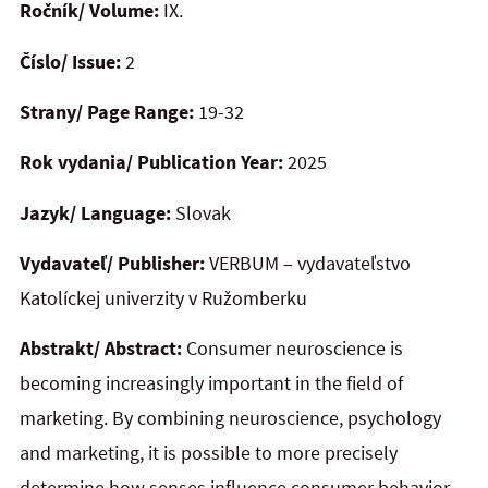
Ročník/ Volume:
IX.
Číslo/ Issue:
2
Strany/ Page Range:
19-32
Rok vydania/ Publication Year:
2025
Jazyk/ Language:
Slovak
Vydavateľ/ Publisher:
VERBUM – vydavateľstvo
Katolíckej univerzity v Ružomberku
Abstrakt/ Abstract:
Consumer neuroscience is
becoming increasingly important in the field of
marketing. By combining neuroscience, psychology
and marketing, it is possible to more precisely
determine how senses influence consumer behavior.