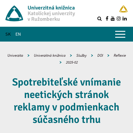
Univerzitná knižnica
Katolíckej univerzity
v Ružomberku
R
Hlavné menu
SK
EN
Univerzita
Univerzitná knižnica
Služby
DOI
Reflexie
2025-02
Spotrebiteľské vnímanie
neetických stránok
reklamy v podmienkach
súčasného trhu