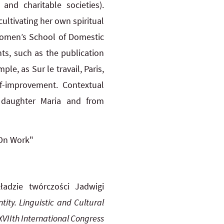
and charitable societies).
ultivating her own spiritual
Women’s School of Domestic
ts, such as the publication
e, as Sur le travail, Paris,
lf-improvement. Contextual
r daughter Maria and from
"On Work"
dzie twórczości Jadwigi
tity. Linguistic and Cultural
VIIth International Congress