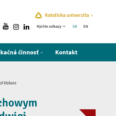
Katolícka univerzita
Rýchle menu
Rýchle odkazy
SK
EN
ikačná činnosť
Kontakt
al Values
uchowym