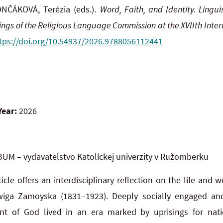
NČÁKOVÁ, Terézia (eds.).
Word, Faith, and Identity. Lingui
ngs of the Religious Language Commission at the XVIIth Inter
tps://doi.org/10.54937/2026.9788056112441
Year:
2026
UM – vydavateľstvo Katolíckej univerzity v Ružomberku
ticle offers an interdisciplinary reflection on the life and wo
dwiga Zamoyska (1831–1923). Deeply socially engaged an
ant of God lived in an era marked by uprisings for natio