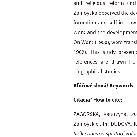
and
religious reform (in
Zamoyska observed the devel
formation and self-improve
Work and
the
development 
On Work (1900), were transl
1902). This study present
references are drawn fro
biographical studies.
Kľúčové slová/ Keywords
:
Citácia/ How to cite:
ZAGÓRSKA, Katarzyna, 2
Zamoyskiej. In: DUDOVÁ, K
Reflections on Spiritual Valu