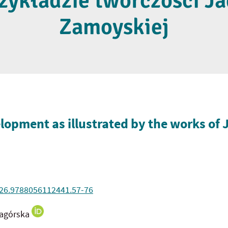
zykładzie twórczości J
Zamoyskiej
elopment as illustrated by the works of
026.9788056112441.57-76
Zagórska