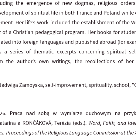
cluding the emergence of new dogmas, religious orders 
opment of spiritual life in both France and Poland while c
ment. Her life’s work included the establishment of the 
of a Christian pedagogical program. Her books for studen
ated into foreign languages and published abroad (for exampl
s a series of thematic excerpts concerning spiritual se
m the author’s own writings, the recollections of he
 Jadwiga Zamoyska, self-improvement, sprituality, school, 
026. Praca nad sobą w wymiarze duchowym na przykła
atarína a RONČÁKOVÁ, Terézia (eds.).
Word, Faith, and Iden
es.
Proceedings of the Religious Language Commission at the X