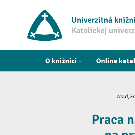
Univerzitná knižn
Katolíckej univer
Hlavné menu
O knižnici
Online kata
Word, Fa
Praca 