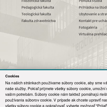
Filozofická fakulta
Ponuka štúdia
Pedagogická fakulta
Prihláška na štú
Teologická fakulta
Ubytovanie a str
Fakulta zdravotníctva
Kontakt pre uchá
Fotogaléria
Virtuálna prehlia
Cookies
Na našich stránkach používame súbory cookie, aby sme vám
naše služby. Pokiaľ prijmete všetky súbory cookie, umožní
© 2021-20
vašim potrebám. Súbory cookie nám taktiež pomáhajú riešiť
T
používania súborov cookie. V prípade ak chcete upraviť nas
všetky súbory cookie a pokračovať, vyberte možnosť "Prijať