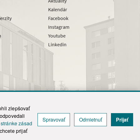
Aktuality
Kalendár
erzity
Facebook
Instagram
h
Youtube
Linkedin
hli zlepšovať
zodpovedali
Spravovať
Odmietnuť
Prijať
|
Admin
j
stránke zásad
y.
hcete prijať