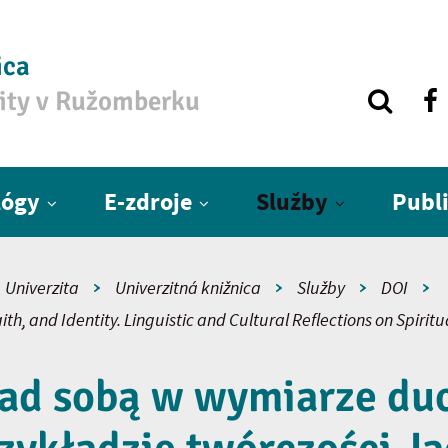
ica
zity v Ružomberku
lógy
E-zdroje
Služby
Publ
Univerzita
Univerzitná knižnica
Služby
DOI
ith, and Identity. Linguistic and Cultural Reflections on Spiritu
nad sobą w wymiarze d