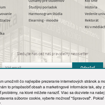
Oznamy pre študentov
Kto sme
dium
Študijný poriadok
História
avovanie
Harmonogram štúdia
Vedenie univ
dzačov
Elearning - moodle
Rektorát
KU v médiác
dka
Sledujte nás cez náš pravidelný newsletter
Odoslať
 umožnili čo najlepšie prezeranie internetových stránok a mo
 nám to prispôsobiť obsah a marketingové informácie tak, aby 
26 ku.sk. Všetky práva vyhradené.
|
Ochrana osobných údajov
|
Vyhlásenie o prístupnosti
 problémy, na ktoré môžete naraziť. Viac sa dozviete na naše
his site is protected by reCAPTCHA and the Google
Privacy Policy
and
Terms of Service
appl
tavenia súborov cookie, vyberte možnosť "Spravovať". Pokiaľ c
Tvorba stránky WebCreators.sk
|
Webhosting
-
HostCreators
".