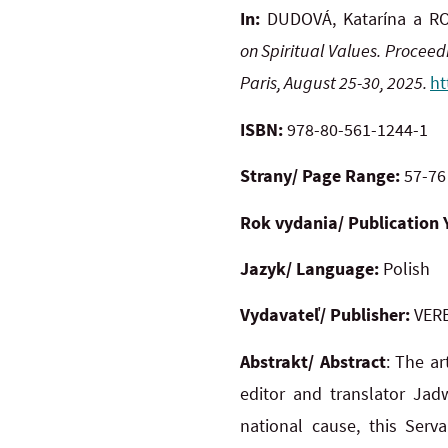
In:
DUDOVÁ, Katarína a RO
on
Spiritual Values.
Proceedi
Paris, August 25-30, 2025.
ht
ISBN:
978-80-561-1244-1
Strany/ Page Range:
57-76
Rok vydania/ Publication 
Jazyk/ Language:
Polish
Vydavateľ/ Publisher:
VERB
Abstrakt/ Abstract
: The ar
editor and translator Ja
national cause, this Serv