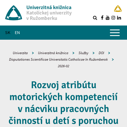
Univerzitná knižnica
Katolíckej univerzity
v Ružomberku
R
Hlavné menu
SK
EN
Univerzita
Univerzitná knižnica
Služby
DOI
Disputationes Scientificae Universitatis Catholicae In Ružomberok
2026-02
Rozvoj atribútu
motorických kompetencií
v nácviku pracovných
činností u detí s poruchou