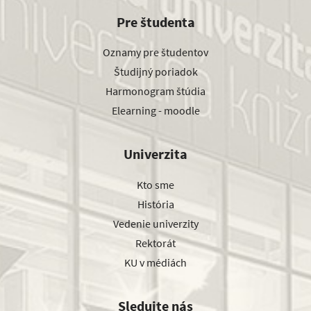
Pre študenta
Oznamy pre študentov
Študijný poriadok
Harmonogram štúdia
Elearning - moodle
Univerzita
Kto sme
História
Vedenie univerzity
Rektorát
KU v médiách
Sledujte nás