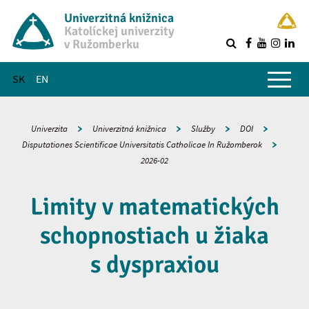
Univerzitná knižnica
Katolíckej univerzity
v Ružomberku
R
Hlavné menu
SK
EN
Univerzita
Univerzitná knižnica
Služby
DOI
Disputationes Scientificae Universitatis Catholicae In Ružomberok
2026-02
Limity v matematických
schopnostiach u žiaka
s dyspraxiou