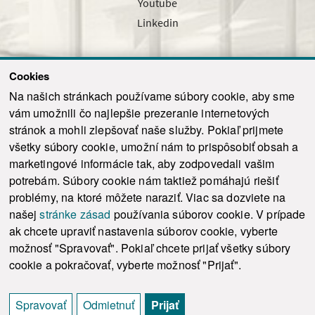
Youtube
Linkedin
Cookies
Sledujte nás cez náš pravidelný newsletter
Na našich stránkach používame súbory cookie, aby sme
vám umožnili čo najlepšie prezeranie internetových
stránok a mohli zlepšovať naše služby. Pokiaľ prijmete
všetky súbory cookie, umožní nám to prispôsobiť obsah a
marketingové informácie tak, aby zodpovedali vašim
Odoslať
potrebám. Súbory cookie nám taktiež pomáhajú riešiť
problémy, na ktoré môžete naraziť. Viac sa dozviete na
našej
stránke zásad
používania súborov cookie. V prípade
© 2021-2026 ku.sk. Všetky práva vyhradené.
|
Ochrana osobných údajov
|
ak chcete upraviť nastavenia súborov cookie, vyberte
Vyhlásenie o prístupnosti
|
Admin
možnosť "Spravovať". Pokiaľ chcete prijať všetky súbory
This site is protected by reCAPTCHA and the Google
Privacy Policy
and
Terms of
cookie a pokračovať, vyberte možnosť "Prijať".
Service
apply.
Tvorba stránky WebCreators.sk
|
Webhosting
-
HostCreators
Spravovať
Odmietnuť
Prijať