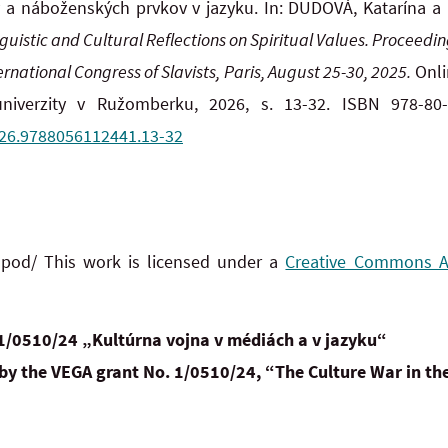
ty a náboženských prvkov v jazyku. In: DUDOVÁ, Katarína a
nguistic and Cultural Reflections on Spiritual Values. Proceed
rnational Congress of Slavists, Paris, August 25-30, 2025.
Onli
 univerzity v Ružomberku, 2026, s. 13-32. ISBN
978-80
026.9788056112441.13-32
 pod/ This work is licensed under a
Creative Commons Att
1/0510/24 „Kultúrna vojna v médiách a v jazyku“
by the VEGA grant No. 1/0510/24, “The Culture War in t