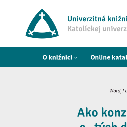
Univerzitná knižn
Katolíckej univer
Hlavné menu
O knižnici
Online kata
Word, Fa
Ako konze