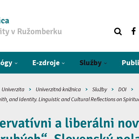
ica
zity v Ružomberku
lógy
E-zdroje
Služby
Publ
Univerzita
Univerzitná knižnica
Služby
DOI
ith, and Identity. Linguistic and Cultural Reflections on Spiritu
rvatívni a liberálni nov