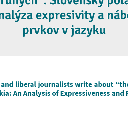
druhých“. Slovenský pol
analýza expresivity a ná
prvkov v jazyku
nd liberal journalists write about “th
kia: An Analysis of Expressiveness and