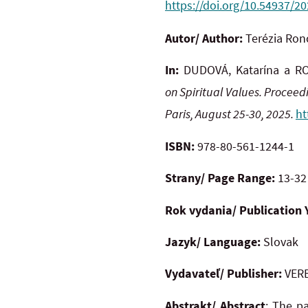
https://doi.org/10.54937/2
Autor/ Author:
Terézia Ro
In:
DUDOVÁ, Katarína a RO
on
Spiritual Values. Procee
Paris, August 25-30, 2025.
ht
ISBN:
978-80-561-1244-1
Strany/ Page Range:
13-32
Rok vydania/ Publication 
Jazyk/ Language:
Slovak
Vydavateľ/ Publisher:
VERB
Abstrakt/ Abstract
: The pa