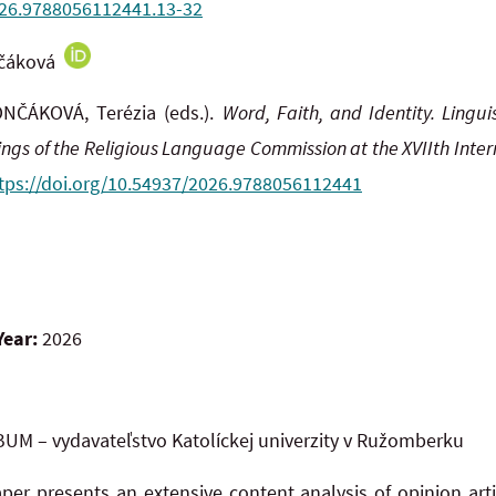
026.9788056112441.13-32
nčáková
NČÁKOVÁ, Terézia (eds.).
Word, Faith, and Identity. Lingui
dings of the Religious Language Commission
at the XVIIth Inte
tps://doi.org/10.54937/2026.9788056112441
Year:
2026
UM – vydavateľstvo Katolíckej univerzity v Ružomberku
per presents an extensive content analysis of opinion arti