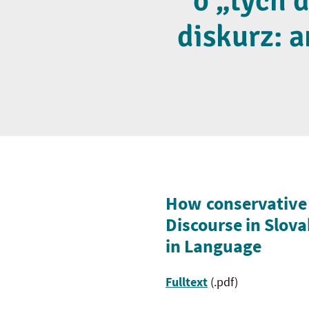
o „tých 
diskurz: 
How conservative a
Discourse in Slova
in Language
Fulltext
(.pdf)