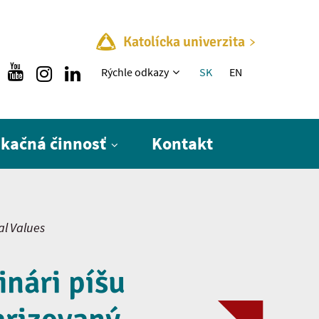
Katolícka univerzita
Rýchle menu
Rýchle odkazy
SK
EN
ikačná činnosť
Kontakt
al Values
inári píšu