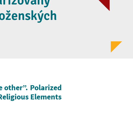
arizovaný
boženských
e other”. Polarized
 Religious Elements