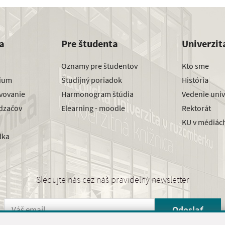
a
Pre študenta
Univerzit
Oznamy pre študentov
Kto sme
dium
Študijný poriadok
História
avovanie
Harmonogram štúdia
Vedenie univ
dzačov
Elearning - moodle
Rektorát
KU v médiác
dka
Sledujte nás cez náš pravidelný newsletter
Odoslať