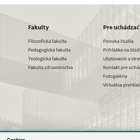
Fakulty
Pre uchádzač
Filozofická fakulta
Ponuka štúdia
Pedagogická fakulta
Prihláška na štú
Teologická fakulta
Ubytovanie a str
Fakulta zdravotníctva
Kontakt pre uchá
Fotogaléria
Virtuálna prehlia
Cookies