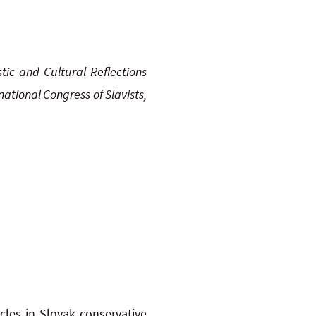
stic and Cultural Reflections
rnational Congress of
Slavists,
cles in Slovak conservative