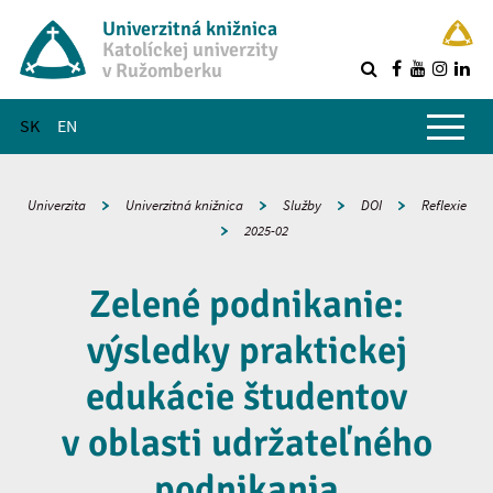
Univerzitná knižnica
Katolíckej univerzity
v Ružomberku
R
Hlavné menu
SK
EN
Univerzita
Univerzitná knižnica
Služby
DOI
Reflexie
2025-02
Zelené podnikanie:
výsledky praktickej
edukácie študentov
v oblasti udržateľného
podnikania