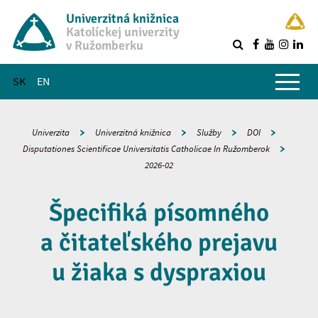
Univerzitná knižnica
Katolíckej univerzity
v Ružomberku
R
Hlavné menu
SK
EN
Univerzita
Univerzitná knižnica
Služby
DOI
Disputationes Scientificae Universitatis Catholicae In Ružomberok
2026-02
Špecifiká písomného
a čitateľského prejavu
u žiaka s dyspraxiou