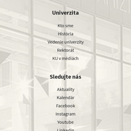
Univerzita
Kto sme
História
Vedenie univerzity
Rektorát
KU v médiách
Sledujte nás
Aktuality
Kalendár
Facebook
Instagram
Youtube
Linkedin