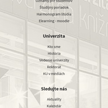
Oznamy pre študentov
Študijný poriadok
Harmonogram štúdia
Elearning - moodle
Univerzita
Kto sme
História
Vedenie univerzity
Rektorát
KU v médiách
Sledujte nás
Aktuality
Kalendár