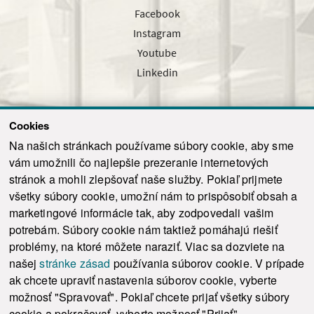
Facebook
Instagram
Youtube
Linkedin
Cookies
Sledujte nás cez náš pravidelný newsletter
Na našich stránkach používame súbory cookie, aby sme
vám umožnili čo najlepšie prezeranie internetových
stránok a mohli zlepšovať naše služby. Pokiaľ prijmete
všetky súbory cookie, umožní nám to prispôsobiť obsah a
marketingové informácie tak, aby zodpovedali vašim
Odoslať
potrebám. Súbory cookie nám taktiež pomáhajú riešiť
problémy, na ktoré môžete naraziť. Viac sa dozviete na
našej
stránke zásad
používania súborov cookie. V prípade
© 2021-2026 ku.sk. Všetky práva vyhradené.
|
Ochrana osobných údajov
|
ak chcete upraviť nastavenia súborov cookie, vyberte
Vyhlásenie o prístupnosti
|
Admin
možnosť "Spravovať". Pokiaľ chcete prijať všetky súbory
This site is protected by reCAPTCHA and the Google
Privacy Policy
and
Terms of
cookie a pokračovať, vyberte možnosť "Prijať".
Service
apply.