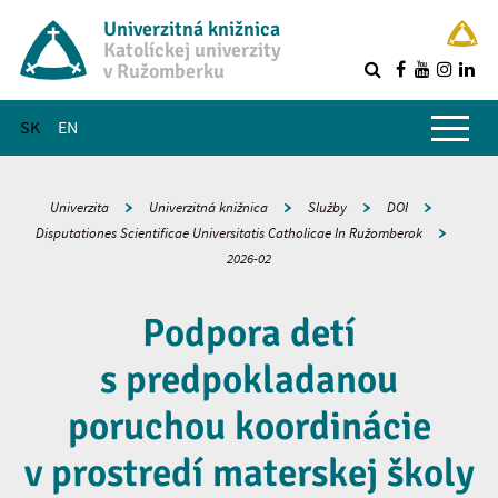
Univerzitná knižnica
Katolíckej univerzity
v Ružomberku
R
Hlavné menu
SK
EN
Univerzita
Univerzitná knižnica
Služby
DOI
Disputationes Scientificae Universitatis Catholicae In Ružomberok
2026-02
Podpora detí
s predpokladanou
poruchou koordinácie
v prostredí materskej školy