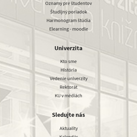
Oznamy pre študentov
Študijný poriadok
Harmonogram štúdia
Elearning - moodle
Univerzita
Kto sme
História
Vedenie univerzity
Rektorát
KU v médiách
Sledujte nás
Aktuality
Kalendár