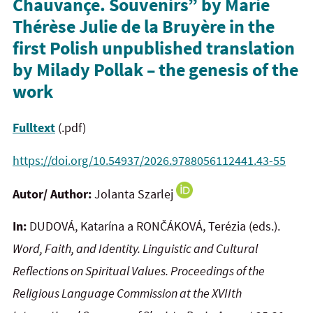
Chauvançe. Souvenirs” by Marie
Thérèse Julie de
la
Bruyère in the
first Polish unpublished translation
by Milady Pollak – the genesis of the
work
Fulltext
(.pdf)
https://doi.org/10.54937/2026.9788056112441.43-55
Autor/ Author:
Jolanta Szarlej
In:
DUDOVÁ, Katarína a RONČÁKOVÁ, Terézia (eds.).
Word, Faith, and Identity. Linguistic and Cultural
Reflections on
Spiritual Values. Proceedings of the
Religious Language Commission at the XVIIth