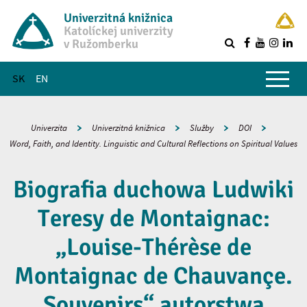
Univerzitná knižnica
Katolíckej univerzity
v Ružomberku
R
Hlavné menu
SK
EN
Univerzita
Univerzitná knižnica
Služby
DOI
Word, Faith, and Identity. Linguistic and Cultural Reflections on Spiritual Values
Biografia duchowa Ludwiki
Teresy de Montaignac:
„Louise-Thérèse de
Montaignac de Chauvançe.
Souvenirs“ autorstwa