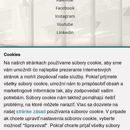
Facebook
Instagram
Youtube
Linkedin
Cookies
Sledujte nás cez náš pravidelný newsletter
Na našich stránkach používame súbory cookie, aby sme
vám umožnili čo najlepšie prezeranie internetových
stránok a mohli zlepšovať naše služby. Pokiaľ prijmete
všetky súbory cookie, umožní nám to prispôsobiť obsah a
marketingové informácie tak, aby zodpovedali vašim
Odoslať
potrebám. Súbory cookie nám taktiež pomáhajú riešiť
problémy, na ktoré môžete naraziť. Viac sa dozviete na
našej
stránke zásad
používania súborov cookie. V prípade
© 2021-2026 ku.sk. Všetky práva vyhradené.
|
Ochrana osobných údajov
|
ak chcete upraviť nastavenia súborov cookie, vyberte
Vyhlásenie o prístupnosti
|
Admin
možnosť "Spravovať". Pokiaľ chcete prijať všetky súbory
This site is protected by reCAPTCHA and the Google
Privacy Policy
and
Terms of