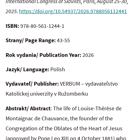
International Congress of
Slavists, Paris, August 25-30,
2025.
https://doi.org/10.54937/2026.9788056112441
ISBN:
978-80-561-1244-1
Strany/ Page Range:
43-55
Rok vydania/ Publication Year:
2026
Jazyk/ Language:
Polish
Vydavateľ/ Publisher:
VERBUM – vydavateľstvo
Katolíckej univerzity v Ružomberku
Abstrakt/ Abstract
: The life of Louise-Thérèse de
Montaignac de Chauvance, the founder of the
Congregation of
the Oblates of the Heart of Jesus
(approved by Pope Leo XIII on 4 October 1881) who