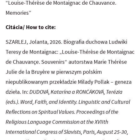
“Louise-Thérèse de Montaignac de Chauvance.
Memories”
Citácia/ How to cite:
SZARLEJ, Jolanta, 2026. Biografia duchowa Ludwiki
Teresy de Montaignac: „Louise-Thérèse de
Montaignac
de Chauvançe. Souvenirs“ autorstwa Marie Thérèse
Julie de la Bruyère w pierwszym polskim
niepublikowanym przekładzie Milady Pollak – geneza
dzieła. In:
DUDOVÁ, Katarína a RONČÁKOVÁ, Terézia
(eds.). Word, Faith, and
Identity. Linguistic and Cultural
Reflections on Spiritual Values. Proceedings of the
Religious Language Commission
at
the
XVIIth
International Congress of Slavists, Paris, August 25-30,