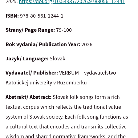
2025.
https://doi.org/10.54937/2026.9788056112441
ISBN:
978-80-561-1244-1
Strany/ Page Range:
79-100
Rok vydania/ Publication Year:
2026
Jazyk/ Language:
Slovak
Vydavateľ/ Publisher:
VERBUM – vydavateľstvo
Katolíckej univerzity v Ružomberku
Abstrakt/ Abstract:
Slovak folk songs form a rich
textual corpus which reflects the traditional value
system of
Slovak society. Each folk song functions as
a cultural text that encodes and transmits collective
wisdom and shared normative frameworks, and the