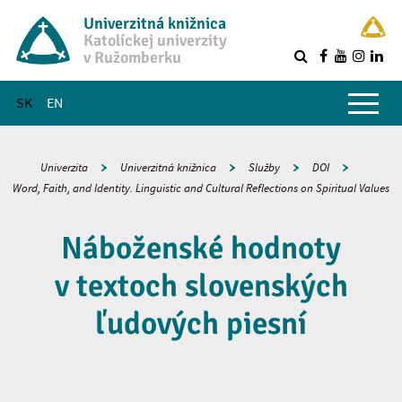
Univerzitná knižnica
Katolíckej univerzity
v Ružomberku
R
Hlavné menu
SK
EN
Univerzita
Univerzitná knižnica
Služby
DOI
Word, Faith, and Identity. Linguistic and Cultural Reflections on Spiritual Values
Náboženské hodnoty
v textoch slovenských
ľudových piesní