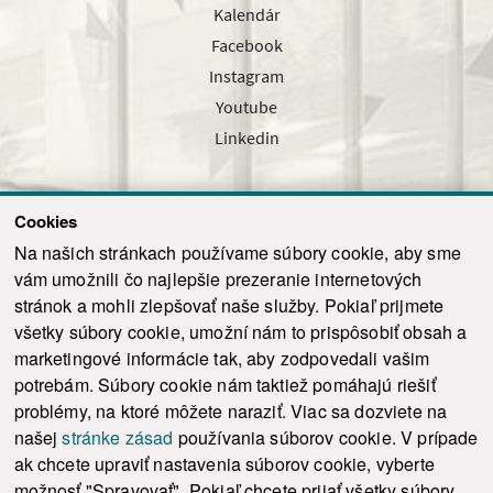
Kalendár
Facebook
Instagram
Youtube
Linkedin
Cookies
Sledujte nás cez náš pravidelný newsletter
Na našich stránkach používame súbory cookie, aby sme
vám umožnili čo najlepšie prezeranie internetových
stránok a mohli zlepšovať naše služby. Pokiaľ prijmete
všetky súbory cookie, umožní nám to prispôsobiť obsah a
marketingové informácie tak, aby zodpovedali vašim
Odoslať
potrebám. Súbory cookie nám taktiež pomáhajú riešiť
problémy, na ktoré môžete naraziť. Viac sa dozviete na
našej
stránke zásad
používania súborov cookie. V prípade
© 2021-2026 ku.sk. Všetky práva vyhradené.
|
Ochrana osobných údajov
|
ak chcete upraviť nastavenia súborov cookie, vyberte
Vyhlásenie o prístupnosti
|
Admin
možnosť "Spravovať". Pokiaľ chcete prijať všetky súbory