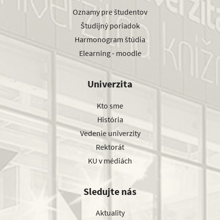
Oznamy pre študentov
Študijný poriadok
Harmonogram štúdia
Elearning - moodle
Univerzita
Kto sme
História
Vedenie univerzity
Rektorát
KU v médiách
Sledujte nás
Aktuality