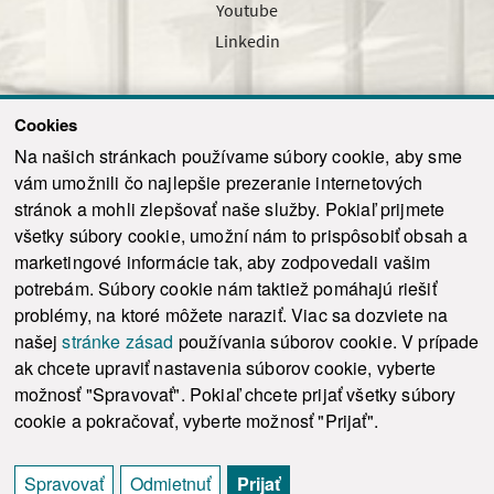
Youtube
Linkedin
Cookies
Sledujte nás cez náš pravidelný newsletter
Na našich stránkach používame súbory cookie, aby sme
vám umožnili čo najlepšie prezeranie internetových
stránok a mohli zlepšovať naše služby. Pokiaľ prijmete
všetky súbory cookie, umožní nám to prispôsobiť obsah a
marketingové informácie tak, aby zodpovedali vašim
Odoslať
potrebám. Súbory cookie nám taktiež pomáhajú riešiť
problémy, na ktoré môžete naraziť. Viac sa dozviete na
našej
stránke zásad
používania súborov cookie. V prípade
© 2021-2026 ku.sk. Všetky práva vyhradené.
|
Ochrana osobných údajov
|
ak chcete upraviť nastavenia súborov cookie, vyberte
Vyhlásenie o prístupnosti
|
Admin
možnosť "Spravovať". Pokiaľ chcete prijať všetky súbory
This site is protected by reCAPTCHA and the Google
Privacy Policy
and
Terms of
cookie a pokračovať, vyberte možnosť "Prijať".
Service
apply.
Tvorba stránky WebCreators.sk
|
Webhosting
-
HostCreators
Spravovať
Odmietnuť
Prijať