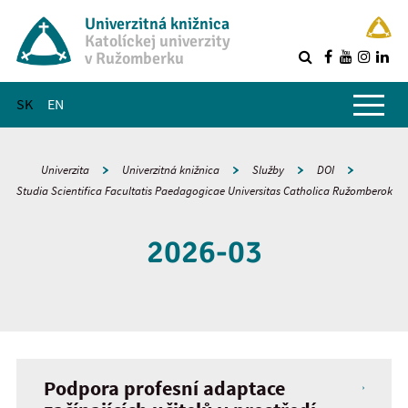
Univerzitná knižnica
Katolíckej univerzity
v Ružomberku
R
Hlavné menu
SK
EN
Univerzita
Univerzitná knižnica
Služby
DOI
Studia Scientifica Facultatis Paedagogicae Universitas Catholica Ružomberok
2026-03
Podpora profesní adaptace