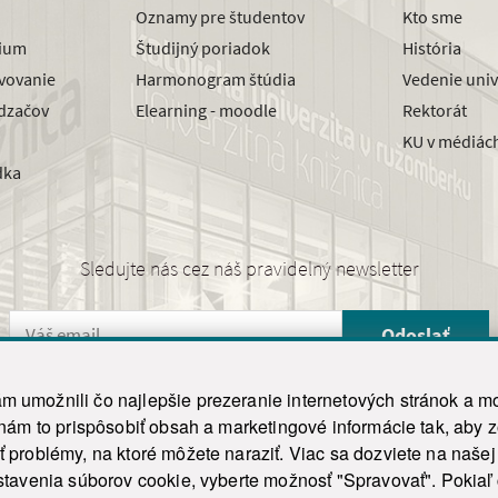
Oznamy pre študentov
Kto sme
dium
Študijný poriadok
História
avovanie
Harmonogram štúdia
Vedenie univ
dzačov
Elearning - moodle
Rektorát
KU v médiác
dka
Sledujte nás cez náš pravidelný newsletter
Odoslať
 umožnili čo najlepšie prezeranie internetových stránok a mo
 nám to prispôsobiť obsah a marketingové informácie tak, aby 
26 ku.sk. Všetky práva vyhradené.
|
Ochrana osobných údajov
|
Vyhlásenie o prístupnosti
 problémy, na ktoré môžete naraziť. Viac sa dozviete na naše
his site is protected by reCAPTCHA and the Google
Privacy Policy
and
Terms of Service
appl
tavenia súborov cookie, vyberte možnosť "Spravovať". Pokiaľ c
Tvorba stránky WebCreators.sk
|
Webhosting
-
HostCreators