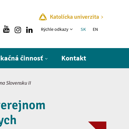
Katolícka univerzita
Rýchle menu
Rýchle odkazy
SK
EN
ikačná činnosť
Kontakt
na Slovensku II
verejnom
ych