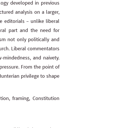
logy developed in previous
tured analysis on a larger,
 editorials – unlike liberal
eral part and the need for
ism not only politically and
Church. Liberal commentators
ow-mindedness, and naivety.
 pressure. From the point of
 Hunterian privilege to shape
tion, framing, Constitution