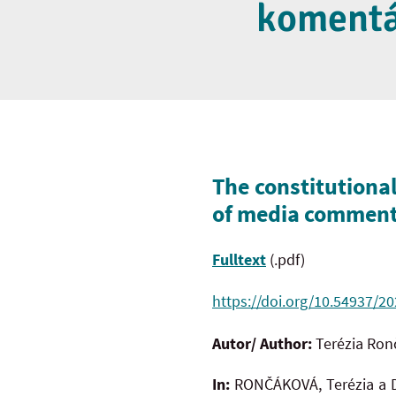
komentá
The constitutiona
of media comment
Fulltext
(.pdf)
https://doi.org/10.54937/2
Autor/ Author:
Terézia Ro
In:
RONČÁKOVÁ, Terézia a D