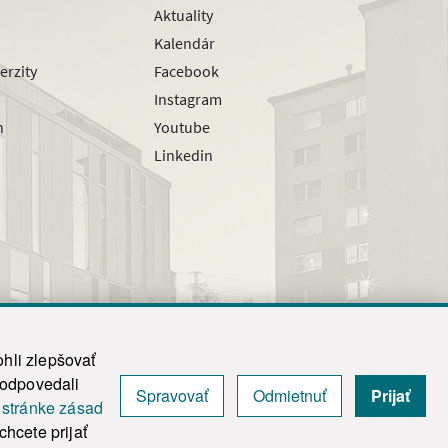
Aktuality
Kalendár
erzity
Facebook
Instagram
h
Youtube
Linkedin
hli zlepšovať
zodpovedali
Spravovať
Odmietnuť
Prijať
|
Admin
j
stránke zásad
y.
hcete prijať