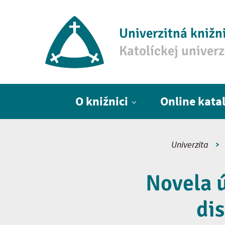
Univerzitná knižn
Katolíckej univer
Hlavné menu
O knižnici
Online kata
Univerzita
Novela 
di