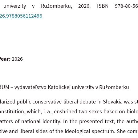
ej univerzity v Ružomberku, 2026. ISBN 978-80-5
2026.9788056112496
Year:
2026
UM – vydavateľstvo Katolíckej univerzity v Ružomberku
arized public conservative-liberal debate in Slovakia was 
titution, which, i. a., enshrined two sexes based on biolog
atters of national identity. In the presented text, the au
tive and liberal sides of the ideological spectrum. She com