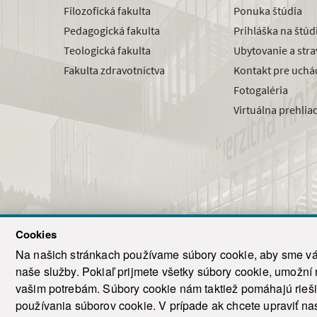
Filozofická fakulta
Ponuka štúdia
Pedagogická fakulta
Prihláška na štú
Teologická fakulta
Ubytovanie a str
Fakulta zdravotníctva
Kontakt pre uchá
Fotogaléria
Virtuálna prehlia
Cookies
Na našich stránkach používame súbory cookie, aby sme vám
naše služby. Pokiaľ prijmete všetky súbory cookie, umožní
© 2021-20
vašim potrebám. Súbory cookie nám taktiež pomáhajú riešiť
T
používania súborov cookie. V prípade ak chcete upraviť nas