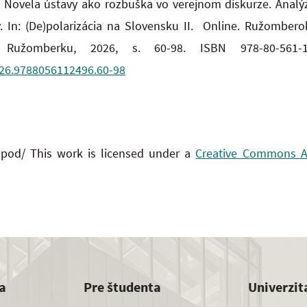
 Novela ústavy ako rozbuška vo verejnom diskurze. Anal
y. In: (De)polarizácia na Slovensku II. Online. Ružomber
 v Ružomberku, 2026, s. 60-98. ISBN 978-80-56
026.9788056112496.60-98
 pod/ This work is licensed under a
Creative Commons Att
a
Pre študenta
Univerzit