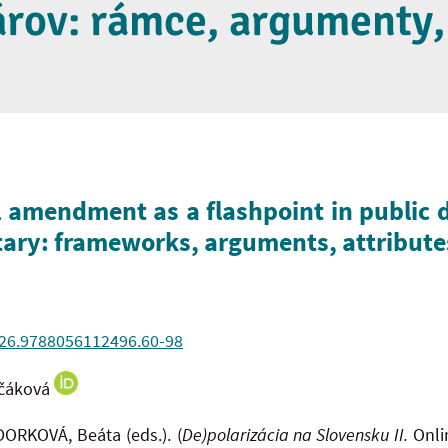
rov: rámce, argumenty, 
l amendment as a flashpoint in public d
ary: frameworks, arguments, attribute
026.9788056112496.60-98
nčáková
ORKOVÁ, Beáta (eds.). (
De)polarizácia na Slovensku II.
Onli