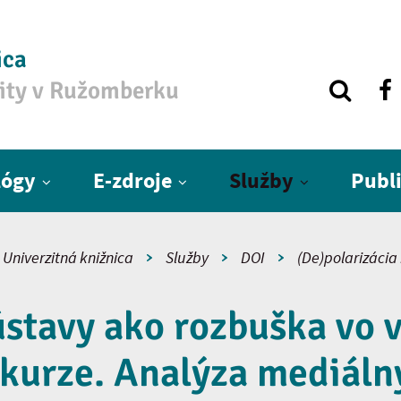
ica
zity v Ružomberku
lógy
E-zdroje
Služby
Publ
Univerzitná knižnica
Služby
DOI
(De)polarizácia 
ústavy ako rozbuška vo 
skurze. Analýza mediáln