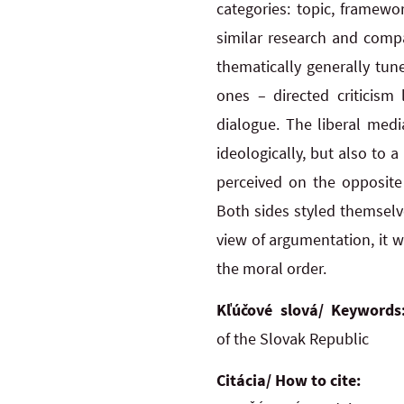
categories: topic, framewo
similar research and compa
thematically generally tune
ones – directed criticism
dialogue. The
liberal medi
ideologically, but also to 
perceived on
the opposite
Both sides styled themselve
view of
argumentation, it wa
the
moral order.
Kľúčové slová/ Keyword
of
the Slovak Republic
Citácia/ How to cite: