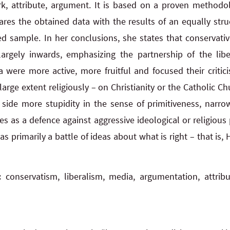
rk, attribute, argument. It is based on a proven methodo
res the obtained data with the results of an equally struc
d sample. In her conclusions, she states that conservative
 largely inwards, emphasizing the partnership of the lib
a were more active, more fruitful and focused their critic
a large extent religiously – on Christianity or the Catholic 
 side more stupidity in the sense of primitiveness, narr
s as a defence against aggressive ideological or religious
s primarily a battle of ideas about what is right – that is,
s:
conservatism, liberalism, media, argumentation, attribu