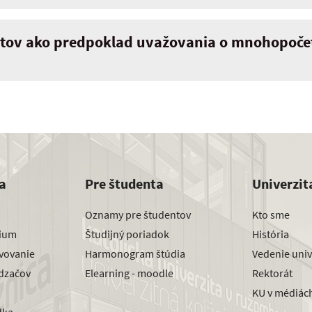
ytov ako predpoklad uvažovania o mnohopoč
a
Pre študenta
Univerzit
Oznamy pre študentov
Kto sme
dium
Študijný poriadok
História
avovanie
Harmonogram štúdia
Vedenie univ
dzačov
Elearning - moodle
Rektorát
KU v médiác
dka