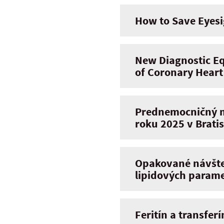
How to Save Eyes
New Diagnostic Eq
of Coronary Heart
Prednemocničný m
roku 2025 v Brati
Opakované návštev
lipidových param
Feritín a transfer