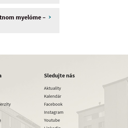
etnom myelóme –
a
Sledujte nás
Aktuality
Kalendár
erzity
Facebook
Instagram
h
Youtube
Linkedin