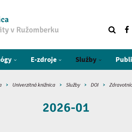
ica
zity v Ružomberku
lógy
E-zdroje
Služby
Publ
a
Univerzitná knižnica
Služby
DOI
Zdravotníc
2026-01