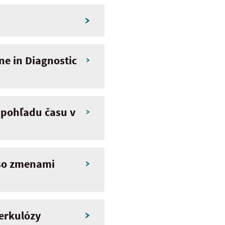
e in Diagnostic
 pohľadu času v
 so zmenami
berkulózy