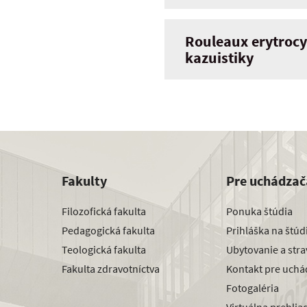
Rouleaux erytroc
kazuistiky
Fakulty
Pre uchádzač
Filozofická fakulta
Ponuka štúdia
Pedagogická fakulta
Prihláška na štú
Teologická fakulta
Ubytovanie a str
Fakulta zdravotníctva
Kontakt pre uchá
Fotogaléria
Virtuálna prehlia