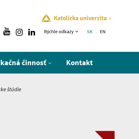
Katolícka univerzita
Rýchle menu
Rýchle odkazy
SK
EN
ikačná činnosť
Kontakt
ke štúdie