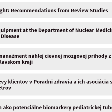
ight: Recommendations from Review Studies
uipment at the Department of Nuclear Medicin
 Disease
anažment náhlej cievnej mozgovej príhody z
slavskom kraji
y klientov v Poradni zdravia a ich asociácia
etrov
ín ako potenciálne biomarkery pediatrickej tu