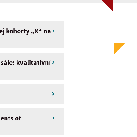
ej kohorty „X“ na
ále: kvalitativní
ments of