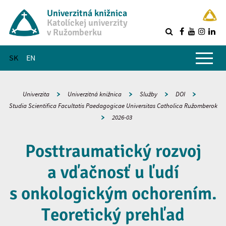
Univerzitná knižnica
Katolíckej univerzity
v Ružomberku
R
Hlavné menu
SK
EN
Univerzita
Univerzitná knižnica
Služby
DOI
Studia Scientifica Facultatis Paedagogicae Universitas Catholica Ružomberok
2026-03
Posttraumatický rozvoj
a vďačnosť u ľudí
s onkologickým ochorením.
Teoretický prehľad