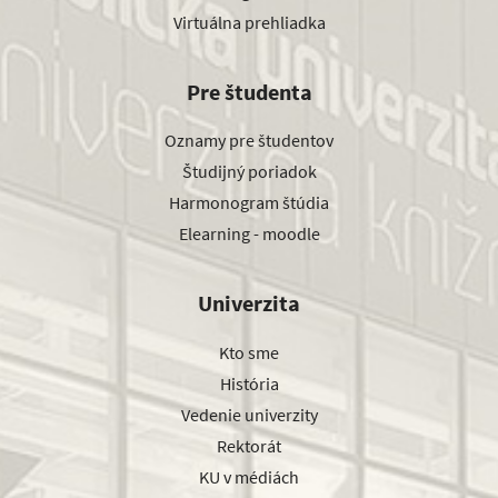
Virtuálna prehliadka
Pre študenta
Oznamy pre študentov
Študijný poriadok
Harmonogram štúdia
Elearning - moodle
Univerzita
Kto sme
História
Vedenie univerzity
Rektorát
KU v médiách