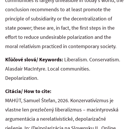
communities is largely unfeasible in today‘s world, the
conclusion recommends to at least promote the
principle of subsidiarity or the decentralization of
state power; these are, in fact, the first steps in the
effort to reduce undesirable polarization and the
moral relativism practiced in contemporary society.
Kľúčové slová/ Keywords:
Liberalism. Conservatism.
Alasdair MacIntyre. Local communities.
Depolarization.
Citácia/ How to cite:
MAHÚT, Samuel Štefan, 2026. Konzervativizmus je
vlastne len prezlečený liberalizmus – macintyrovská
argumentácia a nerelativistické, depolarizačné
riešenie. In: (De)polarizácia na Slovensku II. Online.