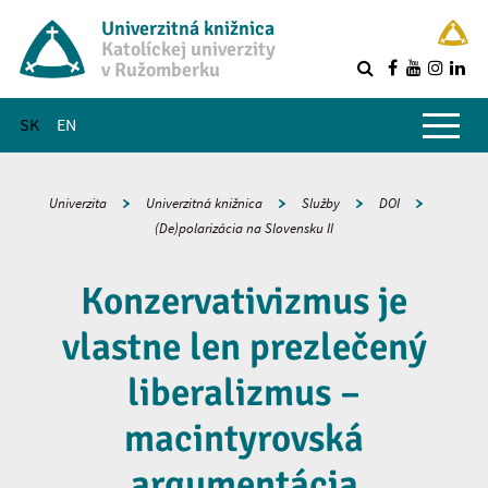
Univerzitná knižnica
Katolíckej univerzity
v Ružomberku
R
Hlavné menu
SK
EN
Univerzita
Univerzitná knižnica
Služby
DOI
(De)polarizácia na Slovensku II
Konzervativizmus je
vlastne len prezlečený
liberalizmus –
macintyrovská
argumentácia